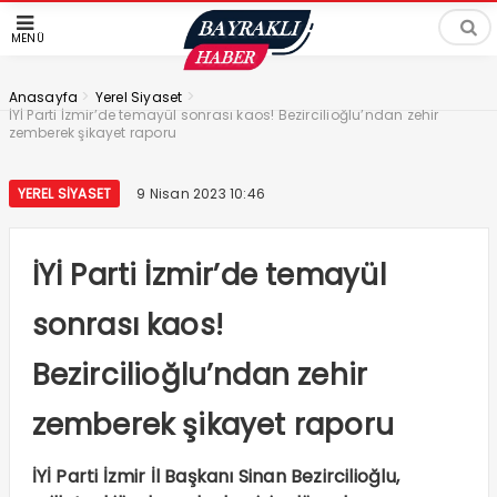
MENÜ
>
>
Anasayfa
Yerel Siyaset
İYİ Parti İzmir’de temayül sonrası kaos! Bezircilioğlu’ndan zehir
zemberek şikayet raporu
YEREL SIYASET
9 Nisan 2023 10:46
İYİ Parti İzmir’de temayül
sonrası kaos!
Bezircilioğlu’ndan zehir
zemberek şikayet raporu
İYİ Parti İzmir İl Başkanı Sinan Bezircilioğlu,