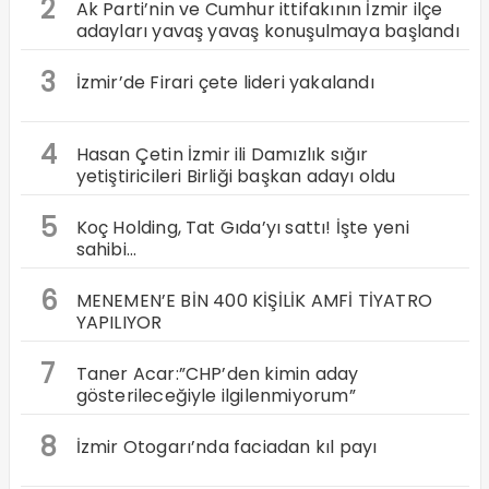
2
Ak Parti’nin ve Cumhur ittifakının İzmir ilçe
adayları yavaş yavaş konuşulmaya başlandı
3
İzmir’de Firari çete lideri yakalandı
4
Hasan Çetin İzmir ili Damızlık sığır
yetiştiricileri Birliği başkan adayı oldu
5
Koç Holding, Tat Gıda’yı sattı! İşte yeni
sahibi…
6
MENEMEN’E BİN 400 KİŞİLİK AMFİ TİYATRO
YAPILIYOR
7
Taner Acar:”CHP’den kimin aday
gösterileceğiyle ilgilenmiyorum”
8
İzmir Otogarı’nda faciadan kıl payı