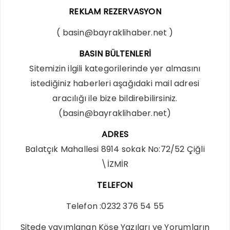
REKLAM REZERVASYON
(
basin@bayraklihaber.net
)
BASIN BÜLTENLERİ
Sitemizin ilgili kategorilerinde yer almasını
istediğiniz haberleri aşağıdaki mail adresi
aracılığı ile bize bildirebilirsiniz.
(
basin@bayraklihaber.net
)
ADRES
Balatçık Mahallesi 8914 sokak No:72/52 Çiğli
\İZMİR
TELEFON
Telefon :0232 376 54 55
Sitede yayımlanan Köşe Yazıları ve Yorumların