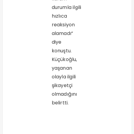
durumla ilgili
hızlıca
reaksiyon
alamadı”
diye
konuştu.
Küçükoğlu,
yaşanan
olayla ilgili
şikayetçi
olmadığını
belirtti.