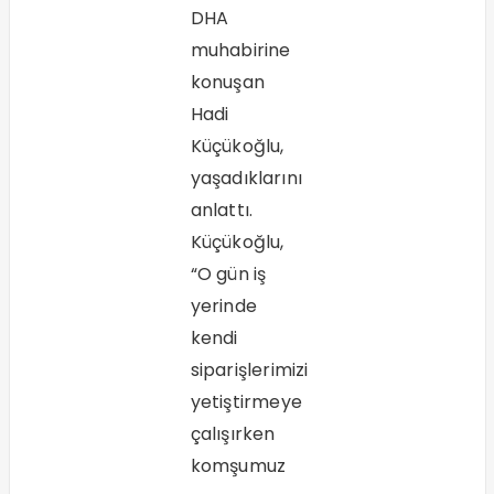
DHA
muhabirine
konuşan
Hadi
Küçükoğlu,
yaşadıklarını
anlattı.
Küçükoğlu,
“O gün iş
yerinde
kendi
siparişlerimizi
yetiştirmeye
çalışırken
komşumuz