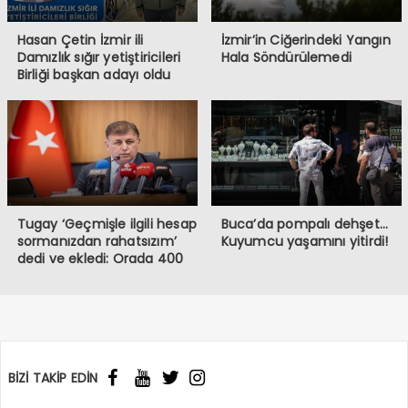
Hasan Çetin İzmir ili
İzmir’in Ciğerindeki Yangın
Damızlık sığır yetiştiricileri
Hala Söndürülemedi
Birliği başkan adayı oldu
Tugay ‘Geçmişle ilgili hesap
Buca’da pompalı dehşet…
sormanızdan rahatsızım’
Kuyumcu yaşamını yitirdi!
dedi ve ekledi: Orada 400
burada 6 bin memur var!
BİZİ TAKİP EDİN