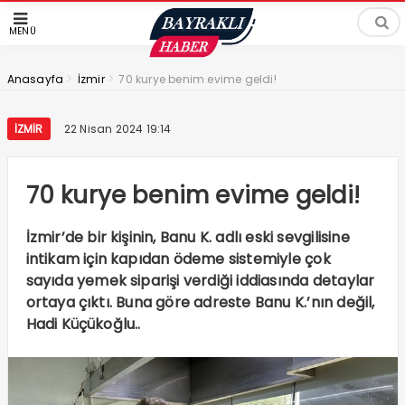
MENÜ
>
>
Anasayfa
İzmir
70 kurye benim evime geldi!
İZMIR
22 Nisan 2024 19:14
70 kurye benim evime geldi!
İzmir’de bir kişinin, Banu K. adlı eski sevgilisine
intikam için kapıdan ödeme sistemiyle çok
sayıda yemek siparişi verdiği iddiasında detaylar
ortaya çıktı. Buna göre adreste Banu K.’nın değil,
Hadi Küçükoğlu..