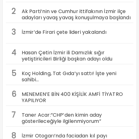
2
Ak Parti’nin ve Cumhur ittifakının İzmir ilçe
adayları yavaş yavaş konuşulmaya başlandı
3
İzmir’de Firari çete lideri yakalandı
4
Hasan Çetin İzmir ili Damızlık sığır
yetiştiricileri Birliği başkan adayı oldu
5
Koç Holding, Tat Gıda’yı sattı! İşte yeni
sahibi…
6
MENEMEN’E BİN 400 KİŞİLİK AMFİ TİYATRO
YAPILIYOR
7
Taner Acar:”CHP’den kimin aday
gösterileceğiyle ilgilenmiyorum”
8
İzmir Otogarı’nda faciadan kıl payı