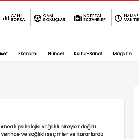
BIST
DOLAR
CANLI
CANLI
NÖBETÇİ
NAMAZ
BORSA
SONUÇLAR
ECZANELER
VAKİTLE
1.696,53
47,5745
-1.02%
%
aset
Ekonomi
Güncel
Kültür-Sanat
Magazin
Ancak psikolojisi sağlıklı bireyler doğru
; yerinde ve sağlıklı seçimler ve kararlarda