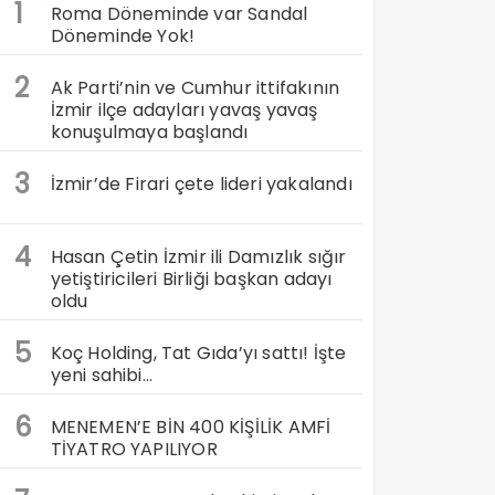
1
Roma Döneminde var Sandal
Döneminde Yok!
2
Ak Parti’nin ve Cumhur ittifakının
İzmir ilçe adayları yavaş yavaş
konuşulmaya başlandı
3
İzmir’de Firari çete lideri yakalandı
4
Hasan Çetin İzmir ili Damızlık sığır
yetiştiricileri Birliği başkan adayı
oldu
5
Koç Holding, Tat Gıda’yı sattı! İşte
yeni sahibi…
6
MENEMEN’E BİN 400 KİŞİLİK AMFİ
TİYATRO YAPILIYOR