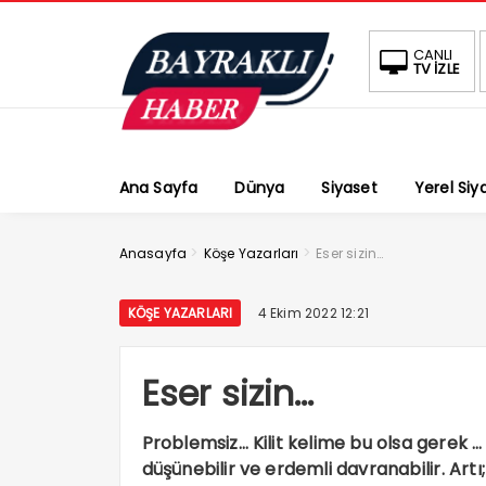
CANLI
TV İZLE
Ana Sayfa
Dünya
Siyaset
Yerel Siy
>
>
Anasayfa
Köşe Yazarları
Eser sizin…
KÖŞE YAZARLARI
4 Ekim 2022 12:21
Eser sizin…
Problemsiz… Kilit kelime bu olsa gerek … 
düşünebilir ve erdemli davranabilir. Artı