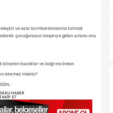
zu eleştiri ve azar bombardımanına tutmak
ir ederek; çocuğunuzun başarıya giden yolunu onu
lı bireyleri kucaklar ve bağrına basar.
nı istemez misiniz?
SİZİN…
RAKLI HABER
TAKİP ET