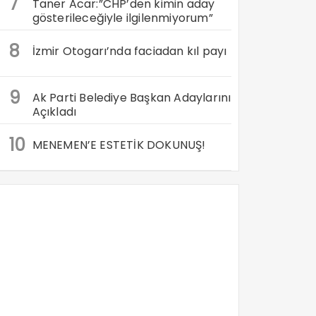
7
Taner Acar:”CHP’den kimin aday
gösterileceğiyle ilgilenmiyorum”
8
İzmir Otogarı’nda faciadan kıl payı
9
Ak Parti Belediye Başkan Adaylarını
Açıkladı
10
MENEMEN’E ESTETİK DOKUNUŞ!