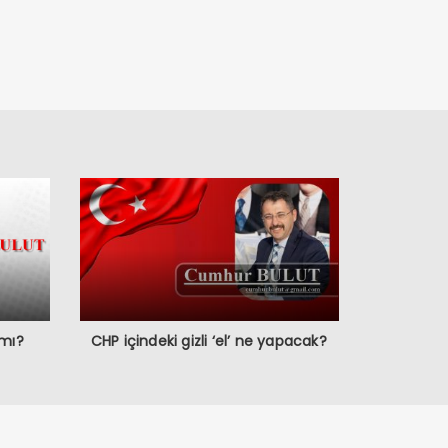
 mı?
CHP içindeki gizli ‘el’ ne yapacak?