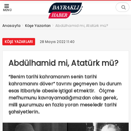
MENÜ
>
>
Anasayfa
Köşe Yazarları
Abdülhamid mi, Atatürk mü?
KÖŞE YAZARLARI
28 Mayıs 2022 11:40
Abdülhamid mi, Atatürk mü?
“Benim tarihi kahramanım senin tarihi
kahramanını döver” tavrını geçmeyen bu durum
esas itibariyle abesle iştigal etmektir. Ölçme
mefhumunu kavrayamadığımızdan olsa gerek,
milli şuurumuzu en fazla yoran meseledir tarihi
şahsiyetlerin..