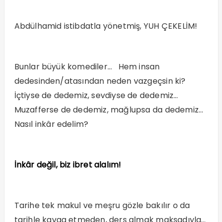
Abdülhamid istibdatla yönetmiş, YUH ÇEKELİM!
Bunlar büyük komediler… Hem insan
dedesinden/atasından neden vazgeçsin ki?
İçtiyse de dedemiz, sevdiyse de dedemiz…
Muzafferse de dedemiz, mağlupsa da dedemiz…
Nasıl inkâr edelim?
İnkâr değil, biz ibret alalım!
Tarihe tek makul ve meşru gözle bakılır o da
tarihle kavga etmeden, ders almak maksadıyla…