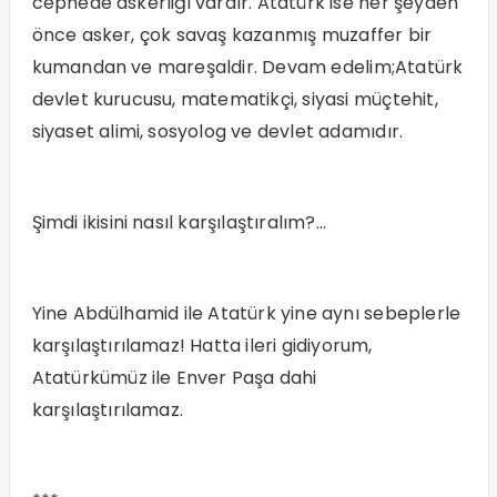
cephede askerliği vardır. Atatürk ise her şeyden
önce asker, çok savaş kazanmış muzaffer bir
kumandan ve mareşaldir. Devam edelim;Atatürk
devlet kurucusu, matematikçi, siyasi müçtehit,
siyaset alimi, sosyolog ve devlet adamıdır.
Şimdi ikisini nasıl karşılaştıralım?…
Yine Abdülhamid ile Atatürk yine aynı sebeplerle
karşılaştırılamaz! Hatta ileri gidiyorum,
Atatürkümüz ile Enver Paşa dahi
karşılaştırılamaz.