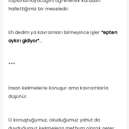
toplanamayacağını öğrenerek kafadan
hallettiğimiz bir meseledir.
Eh dedim ya kavramları bilmeyince işler
“epten
aykırı gidiyor”
…
***
İnsan kelimelerle konuşur ama kavramlarla
düşünür.
O konuştuğumuz, okuduğumuz yahut da
duyduğumuz kelimelerin mefhum olarak neler