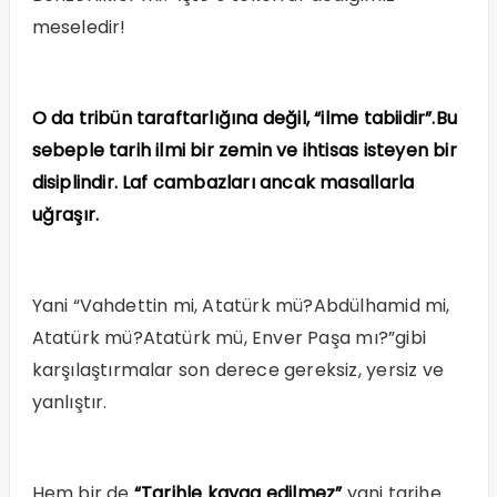
meseledir!
O da tribün taraftarlığına değil, “ilme tabiidir”.Bu
sebeple tarih ilmi bir zemin ve ihtisas isteyen bir
disiplindir. Laf cambazları ancak masallarla
uğraşır.
Yani “Vahdettin mi, Atatürk mü?Abdülhamid mi,
Atatürk mü?Atatürk mü, Enver Paşa mı?”gibi
karşılaştırmalar son derece gereksiz, yersiz ve
yanlıştır.
Hem bir de
“Tarihle kavga edilmez”
yani tarihe