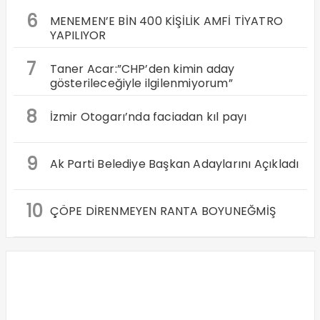
6
MENEMEN’E BİN 400 KİŞİLİK AMFİ TİYATRO
YAPILIYOR
7
Taner Acar:”CHP’den kimin aday
gösterileceğiyle ilgilenmiyorum”
8
İzmir Otogarı’nda faciadan kıl payı
9
Ak Parti Belediye Başkan Adaylarını Açıkladı
10
ÇÖPE DİRENMEYEN RANTA BOYUNEĞMİŞ