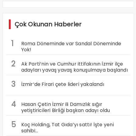
Çok Okunan Haberler
1
Roma Döneminde var Sandal Döneminde
Yok!
2
Ak Parti’nin ve Cumhur ittifakının İzmir ilçe
adayları yavaş yavaş konuşulmaya başlandı
3
İzmir’de Firari çete lideri yakalandı
4
Hasan Çetin İzmir ili Damızlık sığır
yetiştiricileri Birliği başkan adayı oldu
5
Koç Holding, Tat Gıda’yı sattı! İşte yeni
sahibi…