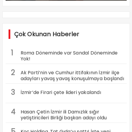
Çok Okunan Haberler
1
Roma Döneminde var Sandal Döneminde
Yok!
2
Ak Parti’nin ve Cumhur ittifakının İzmir ilçe
adayları yavaş yavaş konuşulmaya başlandı
3
İzmir’de Firari çete lideri yakalandı
4
Hasan Çetin İzmir ili Damızlık sığır
yetiştiricileri Birliği başkan adayı oldu
5
Koç Holding, Tat Gıda’yı sattı! İşte yeni