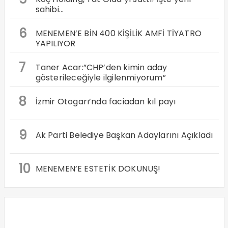
sahibi…
6
MENEMEN’E BİN 400 KİŞİLİK AMFİ TİYATRO
YAPILIYOR
7
Taner Acar:”CHP’den kimin aday
gösterileceğiyle ilgilenmiyorum”
8
İzmir Otogarı’nda faciadan kıl payı
9
Ak Parti Belediye Başkan Adaylarını Açıkladı
10
MENEMEN’E ESTETİK DOKUNUŞ!