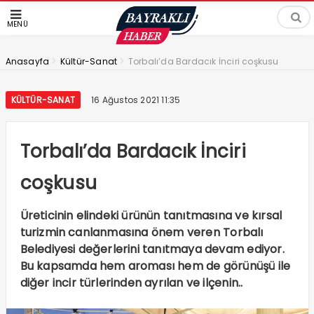
MENÜ
>
>
Anasayfa
Kültür-Sanat
Torbalı’da Bardacık İnciri coşkusu
KÜLTÜR-SANAT
16 Ağustos 2021 11:35
Torbalı’da Bardacık İnciri
coşkusu
Üreticinin elindeki ürünün tanıtmasına ve kırsal
turizmin canlanmasına önem veren Torbalı
Belediyesi değerlerini tanıtmaya devam ediyor.
Bu kapsamda hem aroması hem de görünüşü ile
diğer incir türlerinden ayrılan ve ilçenin..