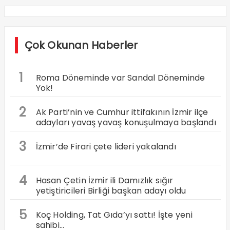
Çok Okunan Haberler
1
Roma Döneminde var Sandal Döneminde
Yok!
2
Ak Parti’nin ve Cumhur ittifakının İzmir ilçe
adayları yavaş yavaş konuşulmaya başlandı
3
İzmir’de Firari çete lideri yakalandı
4
Hasan Çetin İzmir ili Damızlık sığır
yetiştiricileri Birliği başkan adayı oldu
5
Koç Holding, Tat Gıda’yı sattı! İşte yeni
sahibi…