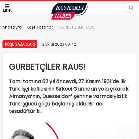
MENÜ
>
>
Anasayfa
Köşe Yazarları
GURBETÇİLER RAUS!
KÖŞE YAZARLARI
2 Eylül 2023 08:42
GURBETÇİLER RAUS!
Tamı tamına 62 yıl önceydi, 27 Kasım 1961’de İlk
Türk İşçi kafilesinin Sirkeci Garından yola çıkarak
Almanya’nın, Duesseldorf şehrine varmasıyla ilk
Türk işgücü göçü başlamış oldu. Bir acı
tesadüftür ki..