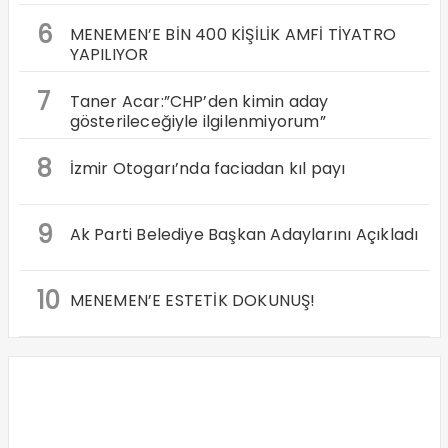
6
MENEMEN’E BİN 400 KİŞİLİK AMFİ TİYATRO
YAPILIYOR
7
Taner Acar:”CHP’den kimin aday
gösterileceğiyle ilgilenmiyorum”
8
İzmir Otogarı’nda faciadan kıl payı
9
Ak Parti Belediye Başkan Adaylarını Açıkladı
10
MENEMEN’E ESTETİK DOKUNUŞ!