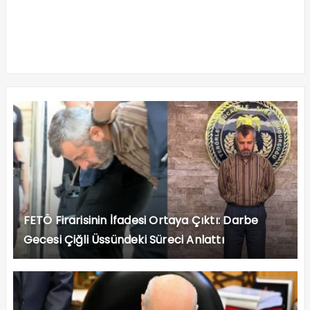
FETÖ Firarisinin İfadesi Ortaya Çıktı: Darbe
Gecesi Çiğli Üssündeki Süreci Anlattı