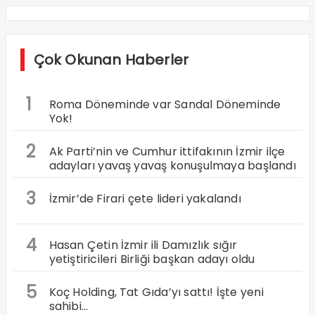
Çok Okunan Haberler
1
Roma Döneminde var Sandal Döneminde
Yok!
2
Ak Parti’nin ve Cumhur ittifakının İzmir ilçe
adayları yavaş yavaş konuşulmaya başlandı
3
İzmir’de Firari çete lideri yakalandı
4
Hasan Çetin İzmir ili Damızlık sığır
yetiştiricileri Birliği başkan adayı oldu
5
Koç Holding, Tat Gıda’yı sattı! İşte yeni
sahibi…