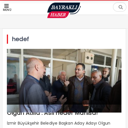
MENÜ
hedef
Olgun Atilla : Asıl hedef Manisa!
İzmir Büyükşehir Belediye Başkan Aday Adayı Olgun