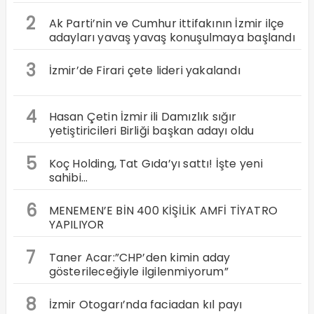
2
Ak Parti’nin ve Cumhur ittifakının İzmir ilçe
adayları yavaş yavaş konuşulmaya başlandı
3
İzmir’de Firari çete lideri yakalandı
4
Hasan Çetin İzmir ili Damızlık sığır
yetiştiricileri Birliği başkan adayı oldu
5
Koç Holding, Tat Gıda’yı sattı! İşte yeni
sahibi…
6
MENEMEN’E BİN 400 KİŞİLİK AMFİ TİYATRO
YAPILIYOR
7
Taner Acar:”CHP’den kimin aday
gösterileceğiyle ilgilenmiyorum”
8
İzmir Otogarı’nda faciadan kıl payı