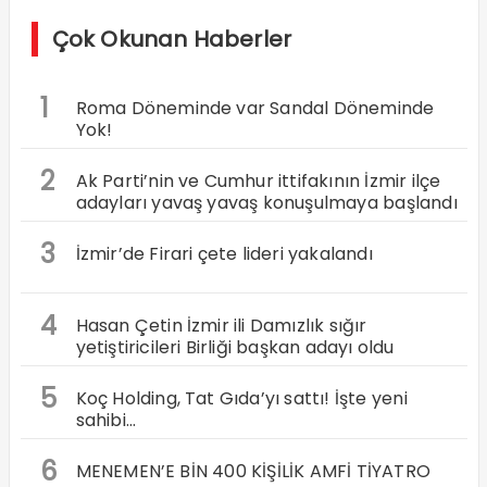
Çok Okunan Haberler
1
Roma Döneminde var Sandal Döneminde
Yok!
2
Ak Parti’nin ve Cumhur ittifakının İzmir ilçe
adayları yavaş yavaş konuşulmaya başlandı
3
İzmir’de Firari çete lideri yakalandı
4
Hasan Çetin İzmir ili Damızlık sığır
yetiştiricileri Birliği başkan adayı oldu
5
Koç Holding, Tat Gıda’yı sattı! İşte yeni
sahibi…
6
MENEMEN’E BİN 400 KİŞİLİK AMFİ TİYATRO