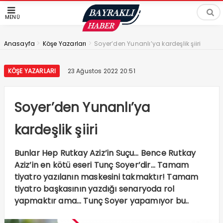
MENÜ
>
>
Anasayfa
Köşe Yazarları
Soyer’den Yunanlı’ya kardeşlik şiiri
KÖŞE YAZARLARI
23 Ağustos 2022 20:51
Soyer’den Yunanlı’ya
kardeşlik şiiri
Bunlar Hep Rutkay Aziz’in Suçu… Bence Rutkay
Aziz’in en kötü eseri Tunç Soyer’dir… Tamam
tiyatro yazılanın maskesini takmaktır! Tamam
tiyatro başkasının yazdığı senaryoda rol
yapmaktır ama… Tunç Soyer yapamıyor bu..