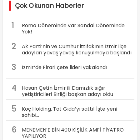
Çok Okunan Haberler
1
Roma Döneminde var Sandal Döneminde
Yok!
2
Ak Parti’nin ve Cumhur ittifakının İzmir ilçe
adayları yavaş yavaş konuşulmaya başlandı
3
İzmir’de Firari çete lideri yakalandı
4
Hasan Çetin İzmir ili Damızlık sığır
yetiştiricileri Birliği başkan adayı oldu
5
Koç Holding, Tat Gıda’yı sattı! İşte yeni
sahibi…
6
MENEMEN’E BİN 400 KİŞİLİK AMFİ TİYATRO
YAPILIYOR