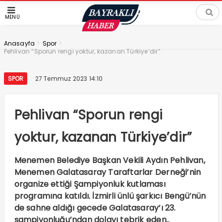
MENÜ
>
>
Anasayfa
Spor
Pehlivan “Sporun rengi yoktur, kazanan Türkiye’dir”
SPOR
27 Temmuz 2023 14:10
Pehlivan “Sporun rengi
yoktur, kazanan Türkiye’dir”
Menemen Belediye Başkan Vekili Aydın Pehlivan,
Menemen Galatasaray Taraftarlar Derneği’nin
organize ettiği Şampiyonluk kutlaması
programına katıldı. İzmirli ünlü şarkıcı Bengü’nün
de sahne aldığı gecede Galatasaray’ı 23.
şampiyonluğu’ndan dolayı tebrik eden..