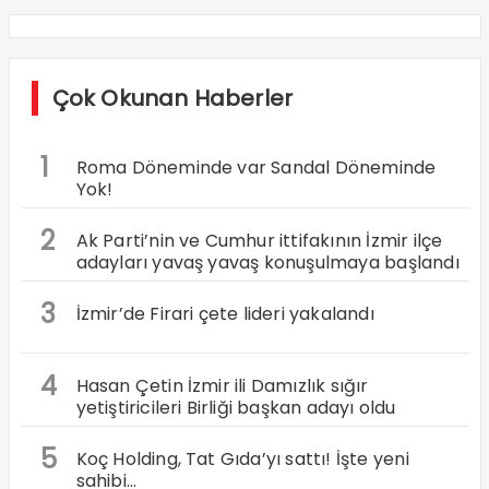
Çok Okunan Haberler
1
Roma Döneminde var Sandal Döneminde
Yok!
2
Ak Parti’nin ve Cumhur ittifakının İzmir ilçe
adayları yavaş yavaş konuşulmaya başlandı
3
İzmir’de Firari çete lideri yakalandı
4
Hasan Çetin İzmir ili Damızlık sığır
yetiştiricileri Birliği başkan adayı oldu
5
Koç Holding, Tat Gıda’yı sattı! İşte yeni
sahibi…