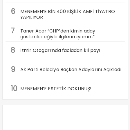
6
MENEMEN’E BİN 400 KİŞİLİK AMFİ TİYATRO
YAPILIYOR
7
Taner Acar:”CHP’den kimin aday
gösterileceğiyle ilgilenmiyorum”
8
İzmir Otogarı’nda faciadan kıl payı
9
Ak Parti Belediye Başkan Adaylarını Açıkladı
10
MENEMEN’E ESTETİK DOKUNUŞ!