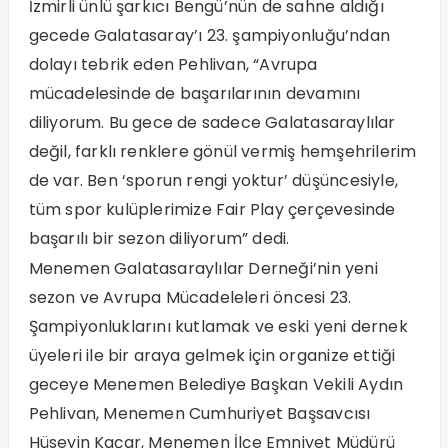
İzmirli ünlü şarkıcı Bengü’nün de sahne aldığı
gecede Galatasaray’ı 23. şampiyonluğu’ndan
dolayı tebrik eden Pehlivan, “Avrupa
mücadelesinde de başarılarının devamını
diliyorum. Bu gece de sadece Galatasaraylılar
değil, farklı renklere gönül vermiş hemşehrilerim
de var. Ben ‘sporun rengi yoktur’ düşüncesiyle,
tüm spor kulüplerimize Fair Play çerçevesinde
başarılı bir sezon diliyorum” dedi.
Menemen Galatasaraylılar Derneği’nin yeni
sezon ve Avrupa Mücadeleleri öncesi 23.
Şampiyonluklarını kutlamak ve eski yeni dernek
üyeleri ile bir araya gelmek için organize ettiği
geceye Menemen Belediye Başkan Vekili Aydın
Pehlivan, Menemen Cumhuriyet Başsavcısı
Hüseyin Kaçar, Menemen İlçe Emniyet Müdürü