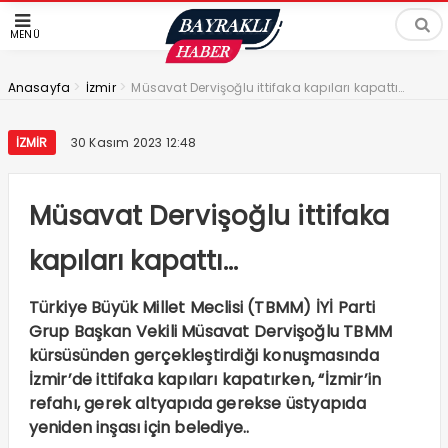
MENÜ
>
>
Anasayfa
İzmir
Müsavat Dervişoğlu ittifaka kapıları kapattı…
İZMIR
30 Kasım 2023 12:48
Müsavat Dervişoğlu ittifaka
kapıları kapattı…
Türkiye Büyük Millet Meclisi (TBMM) İYİ Parti
Grup Başkan Vekili Müsavat Dervişoğlu TBMM
kürsüsünden gerçekleştirdiği konuşmasında
İzmir’de ittifaka kapıları kapatırken, “İzmir’in
refahı, gerek altyapıda gerekse üstyapıda
yeniden inşası için belediye..