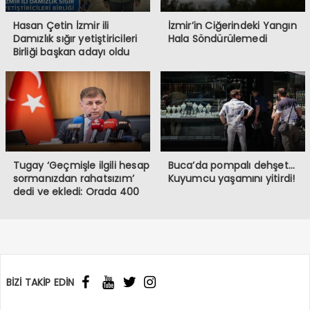
Hasan Çetin İzmir ili
İzmir’in Ciğerindeki Yangın
Damızlık sığır yetiştiricileri
Hala Söndürülemedi
Birliği başkan adayı oldu
Tugay ‘Geçmişle ilgili hesap
Buca’da pompalı dehşet…
sormanızdan rahatsızım’
Kuyumcu yaşamını yitirdi!
dedi ve ekledi: Orada 400
burada 6 bin memur var!
BİZİ TAKİP EDİN