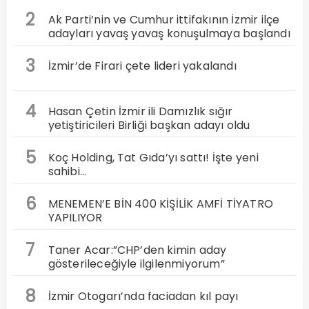
2
Ak Parti’nin ve Cumhur ittifakının İzmir ilçe
adayları yavaş yavaş konuşulmaya başlandı
3
İzmir’de Firari çete lideri yakalandı
4
Hasan Çetin İzmir ili Damızlık sığır
yetiştiricileri Birliği başkan adayı oldu
5
Koç Holding, Tat Gıda’yı sattı! İşte yeni
sahibi…
6
MENEMEN’E BİN 400 KİŞİLİK AMFİ TİYATRO
YAPILIYOR
7
Taner Acar:”CHP’den kimin aday
gösterileceğiyle ilgilenmiyorum”
8
İzmir Otogarı’nda faciadan kıl payı