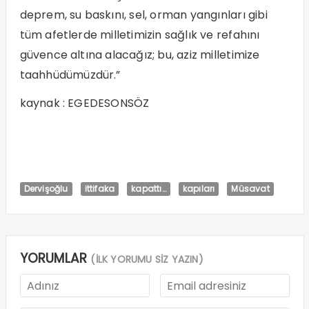
deprem, su baskını, sel, orman yangınları gibi
tüm afetlerde milletimizin sağlık ve refahını
güvence altına alacağız; bu, aziz milletimize
taahhüdümüzdür.”
kaynak : EGEDESONSÖZ
Dervişoğlu
ittifaka
kapattı…
kapıları
Müsavat
YORUMLAR
(İLK YORUMU SİZ YAZIN)