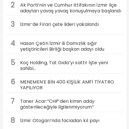
2
Ak Parti’nin ve Cumhur ittifakının İzmir ilçe
adayları yavaş yavaş konuşulmaya başlandı
3
İzmir’de Firari çete lideri yakalandı
4
Hasan Çetin İzmir ili Damızlık sığır
yetiştiricileri Birliği başkan adayı oldu
5
Koç Holding, Tat Gıda’yı sattı! İşte yeni
sahibi…
6
MENEMEN’E BİN 400 KİŞİLİK AMFİ TİYATRO
YAPILIYOR
7
Taner Acar:”CHP’den kimin aday
gösterileceğiyle ilgilenmiyorum”
8
İzmir Otogarı’nda faciadan kıl payı