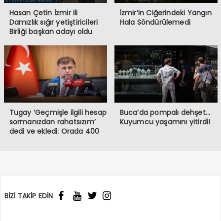
Hasan Çetin İzmir ili
İzmir’in Ciğerindeki Yangın
Damızlık sığır yetiştiricileri
Hala Söndürülemedi
Birliği başkan adayı oldu
Tugay ‘Geçmişle ilgili hesap
Buca’da pompalı dehşet…
sormanızdan rahatsızım’
Kuyumcu yaşamını yitirdi!
dedi ve ekledi: Orada 400
burada 6 bin memur var!
BİZİ TAKİP EDİN