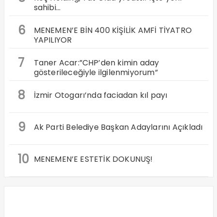
sahibi…
6
MENEMEN’E BİN 400 KİŞİLİK AMFİ TİYATRO
YAPILIYOR
7
Taner Acar:”CHP’den kimin aday
gösterileceğiyle ilgilenmiyorum”
8
İzmir Otogarı’nda faciadan kıl payı
9
Ak Parti Belediye Başkan Adaylarını Açıkladı
10
MENEMEN’E ESTETİK DOKUNUŞ!