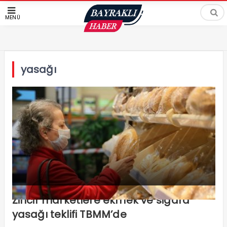
MENÜ
yasağı
Zincir marketlere ekmek ve sigara
yasağı teklifi TBMM’de