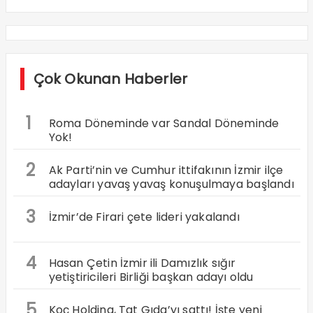
Çok Okunan Haberler
1
Roma Döneminde var Sandal Döneminde
Yok!
2
Ak Parti’nin ve Cumhur ittifakının İzmir ilçe
adayları yavaş yavaş konuşulmaya başlandı
3
İzmir’de Firari çete lideri yakalandı
4
Hasan Çetin İzmir ili Damızlık sığır
yetiştiricileri Birliği başkan adayı oldu
5
Koç Holding, Tat Gıda’yı sattı! İşte yeni