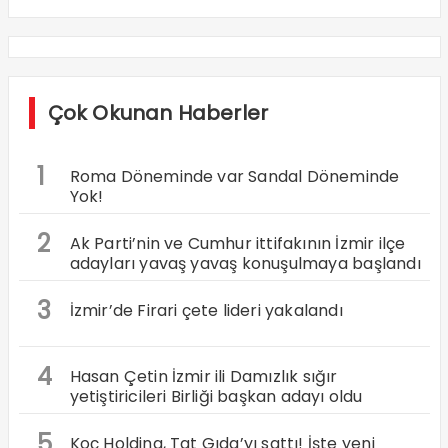
Çok Okunan Haberler
1
Roma Döneminde var Sandal Döneminde
Yok!
2
Ak Parti’nin ve Cumhur ittifakının İzmir ilçe
adayları yavaş yavaş konuşulmaya başlandı
3
İzmir’de Firari çete lideri yakalandı
4
Hasan Çetin İzmir ili Damızlık sığır
yetiştiricileri Birliği başkan adayı oldu
5
Koç Holding, Tat Gıda’yı sattı! İşte yeni