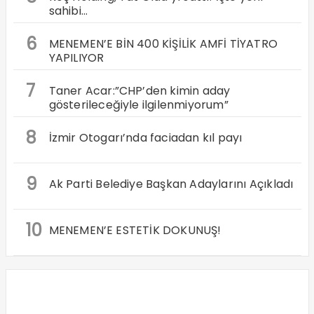
sahibi…
6
MENEMEN’E BİN 400 KİŞİLİK AMFİ TİYATRO
YAPILIYOR
7
Taner Acar:”CHP’den kimin aday
gösterileceğiyle ilgilenmiyorum”
8
İzmir Otogarı’nda faciadan kıl payı
9
Ak Parti Belediye Başkan Adaylarını Açıkladı
10
MENEMEN’E ESTETİK DOKUNUŞ!