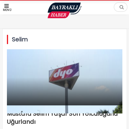
MENÜ
Selim
Mustafa Selim Yaşar Son Yolculuğuna
Uğurlandı