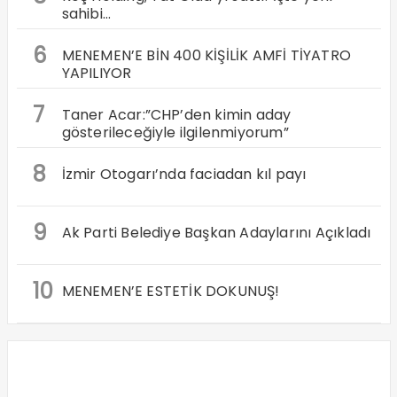
sahibi…
6
MENEMEN’E BİN 400 KİŞİLİK AMFİ TİYATRO
YAPILIYOR
7
Taner Acar:”CHP’den kimin aday
gösterileceğiyle ilgilenmiyorum”
8
İzmir Otogarı’nda faciadan kıl payı
9
Ak Parti Belediye Başkan Adaylarını Açıkladı
10
MENEMEN’E ESTETİK DOKUNUŞ!