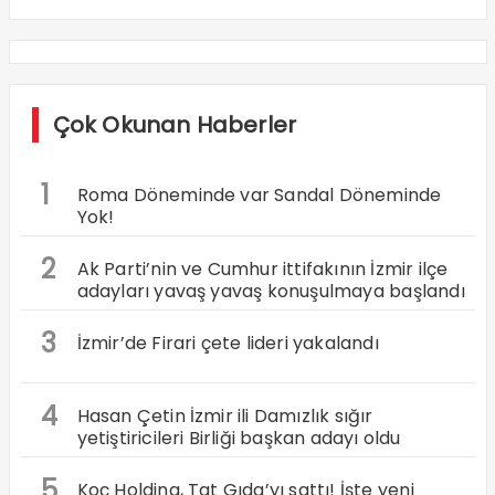
Çok Okunan Haberler
1
Roma Döneminde var Sandal Döneminde
Yok!
2
Ak Parti’nin ve Cumhur ittifakının İzmir ilçe
adayları yavaş yavaş konuşulmaya başlandı
3
İzmir’de Firari çete lideri yakalandı
4
Hasan Çetin İzmir ili Damızlık sığır
yetiştiricileri Birliği başkan adayı oldu
5
Koç Holding, Tat Gıda’yı sattı! İşte yeni