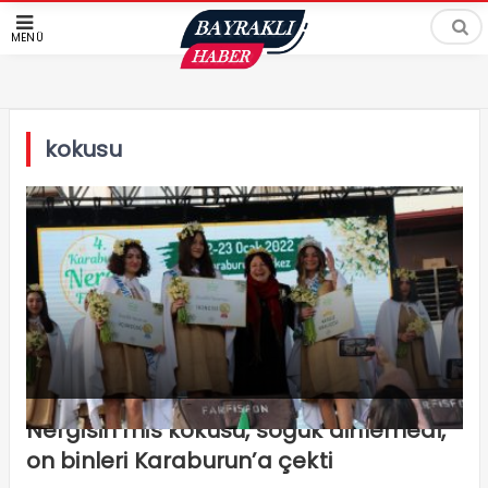
MENÜ
kokusu
Nergisin mis kokusu, soğuk dinlemedi,
on binleri Karaburun’a çekti