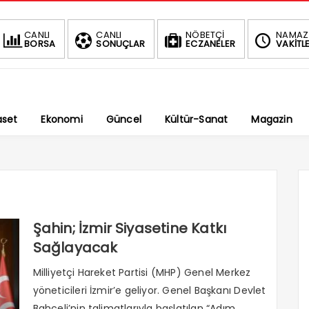
BIST
CANLI
CANLI
NÖBETÇİ
NAMAZ
BORSA
SONUÇLAR
ECZANELER
VAKİTLE
1.
-0.03%
aset
Ekonomi
Güncel
Kültür-Sanat
Magazin
Şahin; İzmir Siyasetine Katkı
Sağlayacak
Milliyetçi Hareket Partisi (MHP) Genel Merkez
yöneticileri İzmir’e geliyor. Genel Başkanı Devlet
Bahçeli’nin talimatlarıyla başlatılan “Adım...