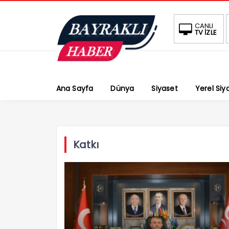
CANLI
TV İZLE
Ana Sayfa
Dünya
Siyaset
Yerel Siy
Katkı