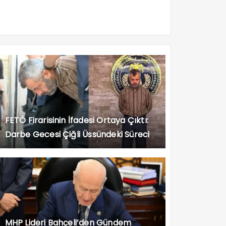
FETÖ Firarisinin İfadesi Ortaya Çıktı:
Darbe Gecesi Çiğli Üssündeki Süreci
Anlattı
MHP Lideri Bahçeli’den Gündem