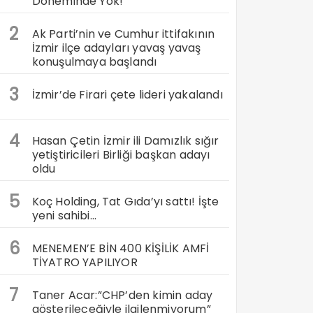
Döneminde Yok!
2
Ak Parti’nin ve Cumhur ittifakının
İzmir ilçe adayları yavaş yavaş
konuşulmaya başlandı
3
İzmir’de Firari çete lideri yakalandı
4
Hasan Çetin İzmir ili Damızlık sığır
yetiştiricileri Birliği başkan adayı
oldu
5
Koç Holding, Tat Gıda’yı sattı! İşte
yeni sahibi…
6
MENEMEN’E BİN 400 KİŞİLİK AMFİ
TİYATRO YAPILIYOR
7
Taner Acar:”CHP’den kimin aday
gösterileceğiyle ilgilenmiyorum”