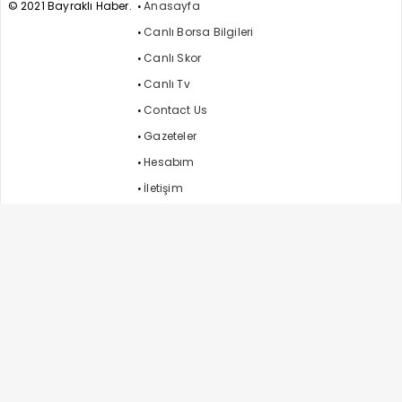
© 2021 Bayraklı Haber.
Anasayfa
Canlı Borsa Bilgileri
Canlı Skor
Canlı Tv
Contact Us
Gazeteler
Hesabım
İletişim
Kayıt Ol
Korona Virüs Detay
Künye
Namaz Vakitleri
Nöbetçi Eczaneler
Profil Düzenle
Yazarlarımız
Yazı Ekle