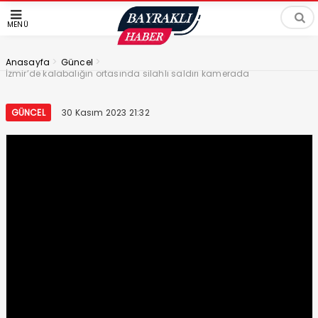
MENÜ
>
>
Anasayfa
Güncel
İzmir’de kalabalığın ortasında silahlı saldırı kamerada
GÜNCEL
30 Kasım 2023 21:32