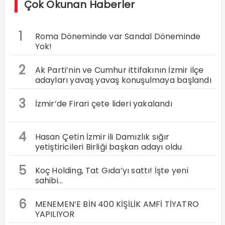
Çok Okunan Haberler
1
Roma Döneminde var Sandal Döneminde
Yok!
2
Ak Parti’nin ve Cumhur ittifakının İzmir ilçe
adayları yavaş yavaş konuşulmaya başlandı
3
İzmir’de Firari çete lideri yakalandı
4
Hasan Çetin İzmir ili Damızlık sığır
yetiştiricileri Birliği başkan adayı oldu
5
Koç Holding, Tat Gıda’yı sattı! İşte yeni
sahibi…
6
MENEMEN’E BİN 400 KİŞİLİK AMFİ TİYATRO
YAPILIYOR