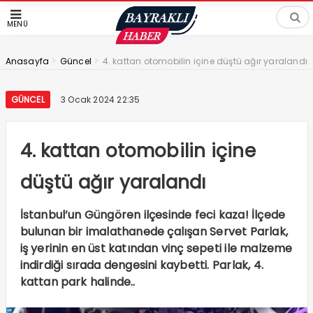
MENÜ
>
>
Anasayfa
Güncel
4. kattan otomobilin içine düştü ağır yaralandı
GÜNCEL
3 Ocak 2024 22:35
4. kattan otomobilin içine
düştü ağır yaralandı
İstanbul’un Güngören ilçesinde feci kaza! İlçede
bulunan bir imalathanede çalışan Servet Parlak,
iş yerinin en üst katından vinç sepeti ile malzeme
indirdiği sırada dengesini kaybetti. Parlak, 4.
kattan park halinde..