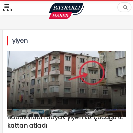
MENÜ
yiyen
Babasından dayak yiyen kız çocuğu 4.
kattan atladı