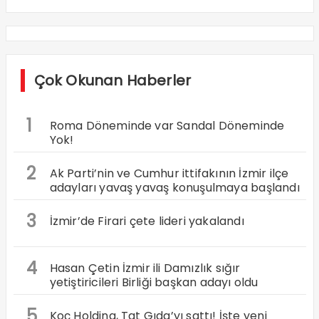
Çok Okunan Haberler
1
Roma Döneminde var Sandal Döneminde
Yok!
2
Ak Parti’nin ve Cumhur ittifakının İzmir ilçe
adayları yavaş yavaş konuşulmaya başlandı
3
İzmir’de Firari çete lideri yakalandı
4
Hasan Çetin İzmir ili Damızlık sığır
yetiştiricileri Birliği başkan adayı oldu
5
Koç Holding, Tat Gıda’yı sattı! İşte yeni