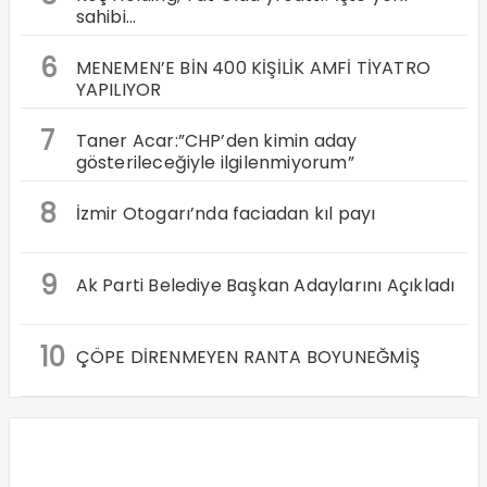
sahibi…
6
MENEMEN’E BİN 400 KİŞİLİK AMFİ TİYATRO
YAPILIYOR
7
Taner Acar:”CHP’den kimin aday
gösterileceğiyle ilgilenmiyorum”
8
İzmir Otogarı’nda faciadan kıl payı
9
Ak Parti Belediye Başkan Adaylarını Açıkladı
10
ÇÖPE DİRENMEYEN RANTA BOYUNEĞMİŞ