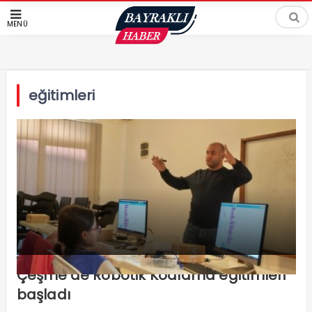
MENÜ
eğitimleri
Çeşme’de Robotik Kodlama eğitimleri
başladı