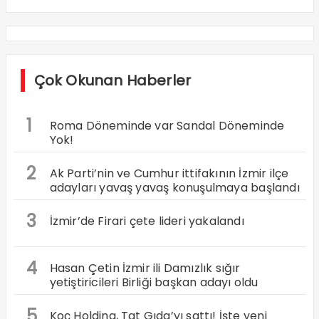
Çok Okunan Haberler
1
Roma Döneminde var Sandal Döneminde
Yok!
2
Ak Parti’nin ve Cumhur ittifakının İzmir ilçe
adayları yavaş yavaş konuşulmaya başlandı
3
İzmir’de Firari çete lideri yakalandı
4
Hasan Çetin İzmir ili Damızlık sığır
yetiştiricileri Birliği başkan adayı oldu
5
Koç Holding, Tat Gıda’yı sattı! İşte yeni