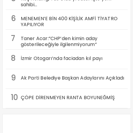
sahibi…
6
MENEMEN’E BİN 400 KİŞİLİK AMFİ TİYATRO
YAPILIYOR
7
Taner Acar:”CHP’den kimin aday
gösterileceğiyle ilgilenmiyorum”
8
İzmir Otogarı’nda faciadan kıl payı
9
Ak Parti Belediye Başkan Adaylarını Açıkladı
10
ÇÖPE DİRENMEYEN RANTA BOYUNEĞMİŞ