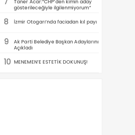
7
Taner Acar:”CHP’den kimin aday
gösterileceğiyle ilgilenmiyorum”
8
İzmir Otogarı’nda faciadan kıl payı
9
Ak Parti Belediye Başkan Adaylarını
Açıkladı
10
MENEMEN’E ESTETİK DOKUNUŞ!