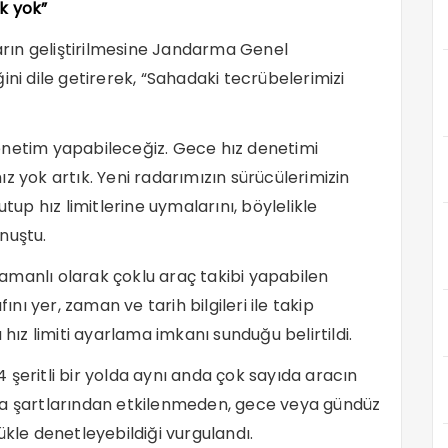
k yok”
darın geliştirilmesine Jandarma Genel
ini dile getirerek, “Sahadaki tecrübelerimizi
enetim yapabileceğiz. Gece hız denetimi
z yok artık. Yeni radarımızın sürücülerimizin
p hız limitlerine uymalarını, böylelikle
nuştu.
amanlı olarak çoklu araç takibi yapabilen
ını yer, zaman ve tarih bilgileri ile takip
 hız limiti ayarlama imkanı sunduğu belirtildi.
 4 şeritli bir yolda aynı anda çok sayıda aracın
 hava şartlarından etkilenmeden, gece veya gündüz
ükle denetleyebildiği vurgulandı.