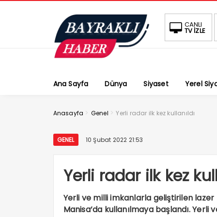
CANLI
TV İZLE
Ana Sayfa
Dünya
Siyaset
Yerel Siy
>
>
Anasayfa
Genel
Yerli radar ilk kez kullanıldı
GENEL
10 Şubat 2022 21:53
Yerli radar ilk kez kul
Yerli ve milli imkanlarla geliştirilen laz
Manisa’da kullanılmaya başlandı. Yerli ve