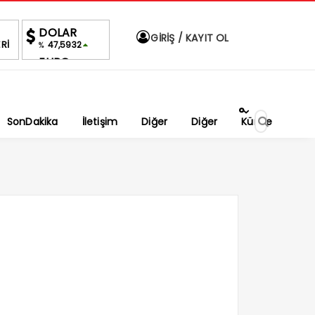
DOLAR
GİRİŞ / KAYIT OL
Rİ
47,5932
%
EURO
55,0685
%
ALTIN
6,514,28
%0,28
°
BIST
SonDakika
İletişim
Diğer
Diğer
Künye
1.701,10
0.27%