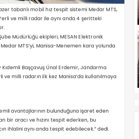
n lazer tabanlı mobil hız tespit sistemi Medar MTS,
rli ve milli radar ile aynı anda 4 şeritteki
r.
Şube Müdürlüğü ekipleri, MESAN Elektronik
len Medar MTS’yi, Manisa-Menemen kara yolunda
 Kıdemli Başçavuş Ünal Erdemir, Jandarma
 ve milli radarın ilk kez Manisa’da kullanılmaya
emli avantajlarının bulunduğuna işaret eden
pan bir aracı ve hızını tespit ederken, bu
ın ihlalini aynı anda tespit edebilecek.” dedi.