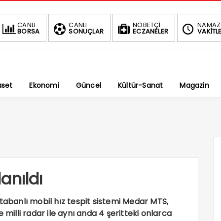
CANLI
CANLI
NÖBETÇİ
NAMAZ
BORSA
SONUÇLAR
ECZANELER
VAKİTLE
aset
Ekonomi
Güncel
Kültür-Sanat
Magazin
lanıldı
er tabanlı mobil hız tespit sistemi Medar MTS,
 milli radar ile aynı anda 4 şeritteki onlarca