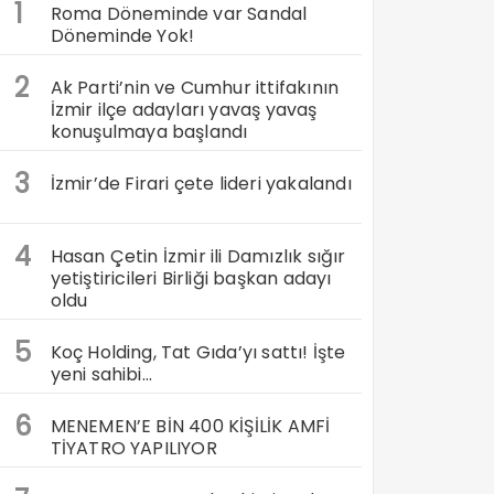
1
Roma Döneminde var Sandal
Döneminde Yok!
2
Ak Parti’nin ve Cumhur ittifakının
İzmir ilçe adayları yavaş yavaş
konuşulmaya başlandı
3
İzmir’de Firari çete lideri yakalandı
4
Hasan Çetin İzmir ili Damızlık sığır
yetiştiricileri Birliği başkan adayı
oldu
5
Koç Holding, Tat Gıda’yı sattı! İşte
yeni sahibi…
6
MENEMEN’E BİN 400 KİŞİLİK AMFİ
TİYATRO YAPILIYOR