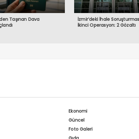
’den Taşınan Dava
İzmir’deki İhale Soruşturma
çlandı
İkinci Operasyon: 2 Gözaltı
Ekonomi
Güncel
Foto Galeri
Gıda