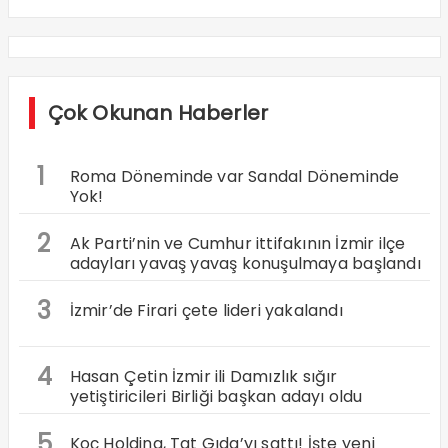
Çok Okunan Haberler
1
Roma Döneminde var Sandal Döneminde
Yok!
2
Ak Parti’nin ve Cumhur ittifakının İzmir ilçe
adayları yavaş yavaş konuşulmaya başlandı
3
İzmir’de Firari çete lideri yakalandı
4
Hasan Çetin İzmir ili Damızlık sığır
yetiştiricileri Birliği başkan adayı oldu
5
Koç Holding, Tat Gıda’yı sattı! İşte yeni