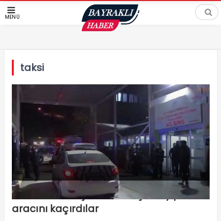
MENÜ
taksi
İzmir’de taksi şoförünü bıçaklayıp
aracını kaçırdılar