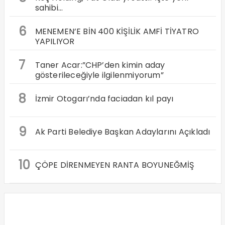
sahibi…
6
MENEMEN’E BİN 400 KİŞİLİK AMFİ TİYATRO
YAPILIYOR
7
Taner Acar:”CHP’den kimin aday
gösterileceğiyle ilgilenmiyorum”
8
İzmir Otogarı’nda faciadan kıl payı
9
Ak Parti Belediye Başkan Adaylarını Açıkladı
10
ÇÖPE DİRENMEYEN RANTA BOYUNEĞMİŞ