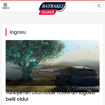
MENÜ
logosu
Türkiye’nin Otomobili TOGG’un logosu
belli oldu!