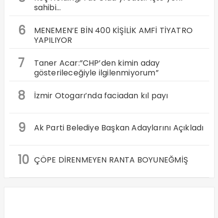
sahibi…
6
MENEMEN’E BİN 400 KİŞİLİK AMFİ TİYATRO
YAPILIYOR
7
Taner Acar:”CHP’den kimin aday
gösterileceğiyle ilgilenmiyorum”
8
İzmir Otogarı’nda faciadan kıl payı
9
Ak Parti Belediye Başkan Adaylarını Açıkladı
10
ÇÖPE DİRENMEYEN RANTA BOYUNEĞMİŞ