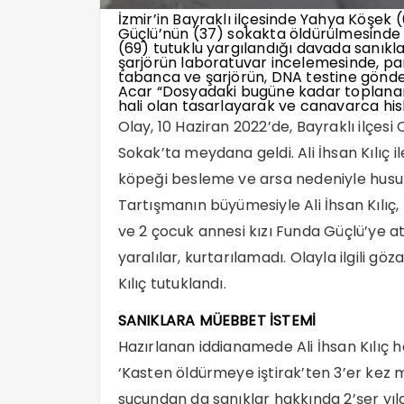
İzmir’in Bayraklı ilçesinde Yahya Köşek 
Güçlü’nün (37) sokakta öldürülmesinde A
(69) tutuklu yargılandığı davada sanıkla
şarjörün laboratuvar incelemesinde, pa
tabanca ve şarjörün, DNA testine gönde
Acar “Dosyadaki bugüne kadar toplanan de
hali olan tasarlayarak ve canavarca his
Olay, 10 Haziran 2022’de, Bayraklı ilçes
Sokak’ta meydana geldi. Ali İhsan Kılıç 
köpeği besleme ve arsa nedeniyle husum
Tartışmanın büyümesiyle Ali İhsan Kılı
ve 2 çocuk annesi kızı Funda Güçlü’ye a
yaralılar, kurtarılamadı. Olayla ilgili gö
Kılıç tutuklandı.
SANIKLARA MÜEBBET İSTEMİ
Hazırlanan iddianamede Ali İhsan Kılıç 
‘Kasten öldürmeye iştirak’ten 3’er kez
suçundan da sanıklar hakkında 2’şer yıl