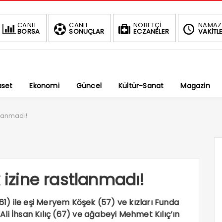
BIST
DOLAR
CANLI
CANLI
NÖBETÇİ
NAMAZ
BORSA
SONUÇLAR
ECZANELER
VAKİTLE
1.690,16
47,6787
-0.03%
%
aset
Ekonomi
Güncel
Kültür-Sanat
Magazin
lanmadı!
zine rastlanmadı!
(61) ile eşi Meryem Köşek (57) ve kızları Funda
li İhsan Kılıç (67) ve ağabeyi Mehmet Kılıç’ın