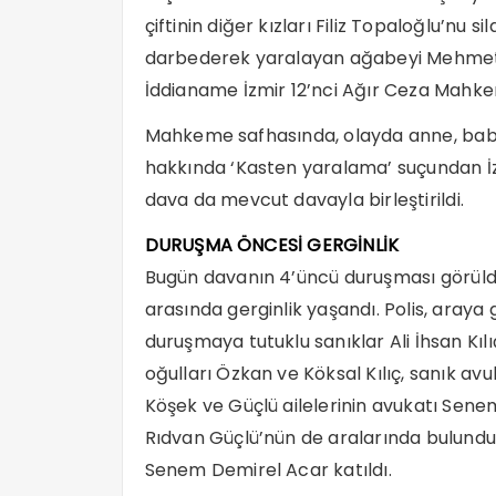
çiftinin diğer kızları Filiz Topaloğlu’nu si
darbederek yaralayan ağabeyi Mehmet Kılı
İddianame İzmir 12’nci Ağır Ceza Mahkem
Mahkeme safhasında, olayda anne, baba
hakkında ‘Kasten yaralama’ suçundan İ
dava da mevcut davayla birleştirildi.
DURUŞMA ÖNCESİ GERGİNLİK
Bugün davanın 4’üncü duruşması görüldü.
arasında gerginlik yaşandı. Polis, araya 
duruşmaya tutuklu sanıklar Ali İhsan Kılı
oğulları Özkan ve Köksal Kılıç, sanık avu
Köşek ve Güçlü ailelerinin avukatı Sene
Rıdvan Güçlü’nün de aralarında bulunduğ
Senem Demirel Acar katıldı.