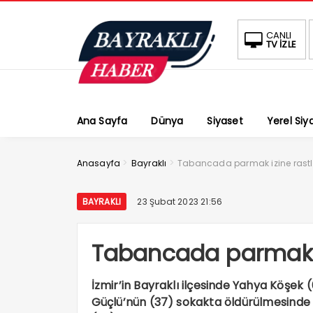
CANLI
TV İZLE
Ana Sayfa
Dünya
Siyaset
Yerel Siy
>
>
Anasayfa
Bayraklı
Tabancada parmak izine rast
BAYRAKLI
23 Şubat 2023 21:56
Tabancada parmak i
İzmir’in Bayraklı ilçesinde Yahya Köşek 
Güçlü’nün (37) sokakta öldürülmesinde A