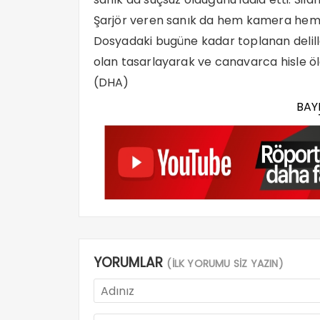
Şarjör veren sanık da hem kamera hem 
Dosyadaki bugüne kadar toplanan deliller 
olan tasarlayarak ve canavarca hisle ö
(DHA)
BAY
YORUMLAR
(İLK YORUMU SİZ YAZIN)