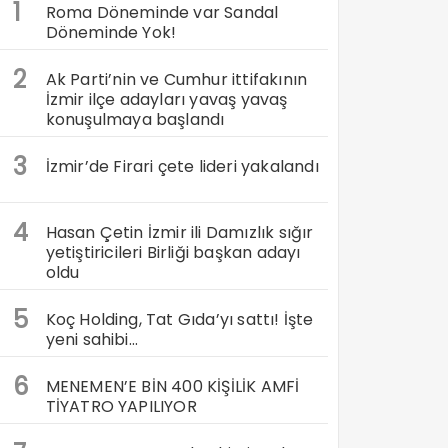
1
Roma Döneminde var Sandal
Döneminde Yok!
2
Ak Parti’nin ve Cumhur ittifakının
İzmir ilçe adayları yavaş yavaş
konuşulmaya başlandı
3
İzmir’de Firari çete lideri yakalandı
4
Hasan Çetin İzmir ili Damızlık sığır
yetiştiricileri Birliği başkan adayı
oldu
5
Koç Holding, Tat Gıda’yı sattı! İşte
yeni sahibi…
6
MENEMEN’E BİN 400 KİŞİLİK AMFİ
TİYATRO YAPILIYOR