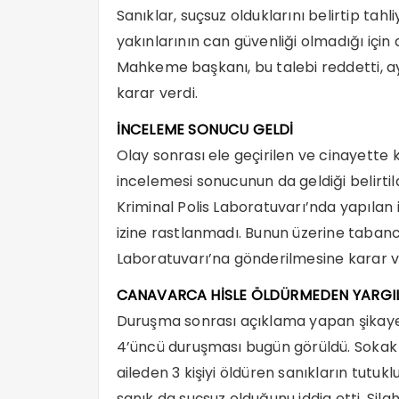
Sanıklar, suçsuz olduklarını belirtip tahli
yakınlarının can güvenliği olmadığı için
Mahkeme başkanı, bu talebi reddetti, ay
karar verdi.
İNCELEME SONUCU GELDİ
Olay sonrası ele geçirilen ve cinayette k
incelemesi sonucunun da geldiği belirti
Kriminal Polis Laboratuvarı’nda yapıl
izine rastlanmadı. Bunun üzerine tabanc
Laboratuvarı’na gönderilmesine karar ve
CANAVARCA HİSLE ÖLDÜRMEDEN YARGIL
Duruşma sonrası açıklama yapan şikaye
4’üncü duruşması bugün görüldü. Sokak k
aileden 3 kişiyi öldüren sanıkların tutukl
sanık da suçsuz olduğunu iddia etti. Si