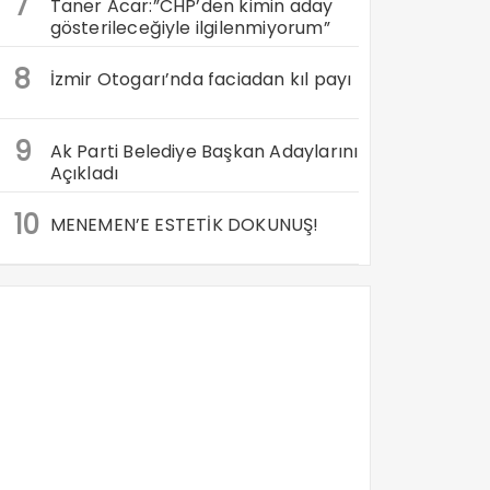
7
Taner Acar:”CHP’den kimin aday
gösterileceğiyle ilgilenmiyorum”
8
İzmir Otogarı’nda faciadan kıl payı
9
Ak Parti Belediye Başkan Adaylarını
Açıkladı
10
MENEMEN’E ESTETİK DOKUNUŞ!