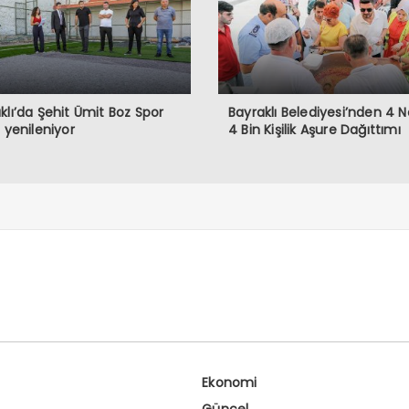
klı’da Şehit Ümit Boz Spor
Bayraklı Belediyesi’nden 4 
i yenileniyor
4 Bin Kişilik Aşure Dağıttımı
Ekonomi