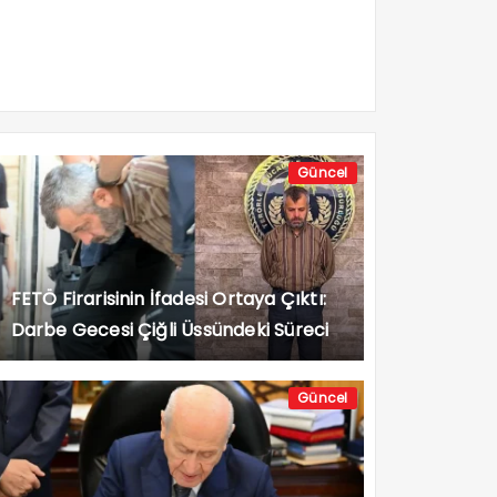
Güncel
FETÖ Firarisinin İfadesi Ortaya Çıktı:
Darbe Gecesi Çiğli Üssündeki Süreci
Anlattı
Güncel