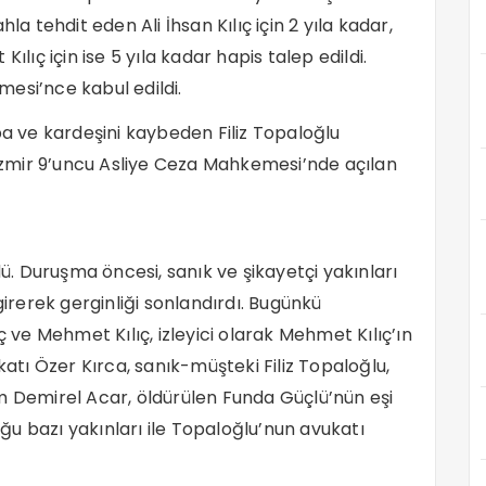
lahla tehdit eden Ali İhsan Kılıç için 2 yıla kadar,
ç için ise 5 yıla kadar hapis talep edildi.
esi’nce kabul edildi.
 ve kardeşini kaybeden Filiz Topaloğlu
zmir 9’uncu Asliye Ceza Mahkemesi’nde açılan
 Duruşma öncesi, sanık ve şikayetçi yakınları
girerek gerginliği sonlandırdı. Bugünkü
ç ve Mehmet Kılıç, izleyici olarak Mehmet Kılıç’ın
katı Özer Kırca, sanık-müşteki Filiz Topaloğlu,
m Demirel Acar, öldürülen Funda Güçlü’nün eşi
u bazı yakınları ile Topaloğlu’nun avukatı