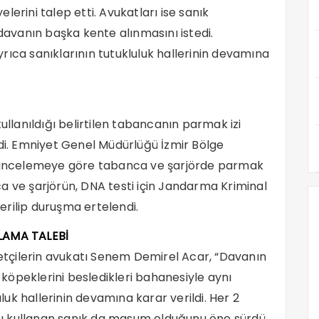
yelerini talep etti. Avukatları ise sanık
 davanın başka kente alınmasını istedi.
rıca sanıklarının tutukluluk hallerinin devamına
ullanıldığı belirtilen tabancanın parmak izi
ldi. Emniyet Genel Müdürlüğü İzmir Bölge
an incelemeye göre tabanca ve şarjörde parmak
a ve şarjörün, DNA testi için Jandarma Kriminal
rilip duruşma ertelendi.
AMA TALEBİ
tçilerin avukatı Senem Demirel Acar, “Davanın
öpeklerini besledikleri bahanesiyle aynı
uluk hallerinin devamına karar verildi. Her 2
lahı kullanan sanık da masum olduğunu öne sürdü.