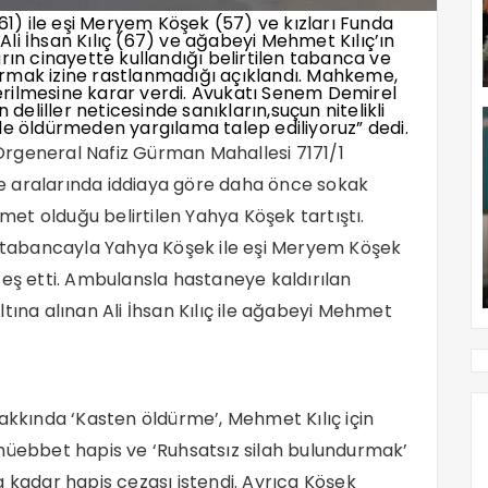
(61) ile eşi Meryem Köşek (57) ve kızları Funda
li İhsan Kılıç (67) ve ağabeyi Mehmet Kılıç’ın
rın cinayette kullandığı belirtilen tabanca ve
rmak izine rastlanmadığı açıklandı. Mahkeme,
rilmesine karar verdi. Avukatı Senem Demirel
liller neticesinde sanıkların,suçun nitelikli
le öldürmeden yargılama talep ediliyoruz” dedi.
i Orgeneral Nafiz Gürman Mahallesi 7171/1
ile aralarında iddiaya göre daha önce sokak
et olduğu belirtilen Yahya Köşek tartıştı.
ç, tabancayla Yahya Köşek ile eşi Meryem Köşek
teş etti. Ambulansla hastaneye kaldırılan
zaltına alınan Ali İhsan Kılıç ile ağabeyi Mehmet
hakkında ‘Kasten öldürme’, Mehmet Kılıç için
 müebbet hapis ve ‘Ruhsatsız silah bulundurmak’
a kadar hapis cezası istendi. Ayrıca Köşek