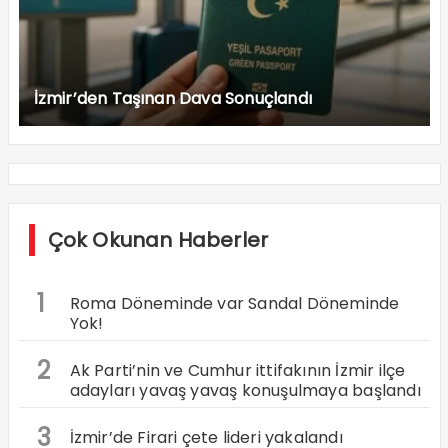
İzmir’den Taşınan Dava Sonuçlandı
Çok Okunan Haberler
1
Roma Döneminde var Sandal Döneminde
Yok!
2
Ak Parti’nin ve Cumhur ittifakının İzmir ilçe
adayları yavaş yavaş konuşulmaya başlandı
3
İzmir’de Firari çete lideri yakalandı