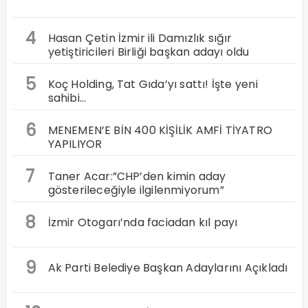
4
Hasan Çetin İzmir ili Damızlık sığır
yetiştiricileri Birliği başkan adayı oldu
5
Koç Holding, Tat Gıda’yı sattı! İşte yeni
sahibi…
6
MENEMEN’E BİN 400 KİŞİLİK AMFİ TİYATRO
YAPILIYOR
7
Taner Acar:”CHP’den kimin aday
gösterileceğiyle ilgilenmiyorum”
8
İzmir Otogarı’nda faciadan kıl payı
9
Ak Parti Belediye Başkan Adaylarını Açıkladı