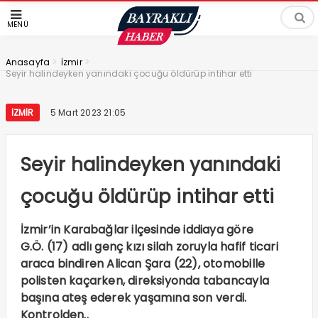
MENÜ
>
>
Anasayfa
İzmir
Seyir halindeyken yanındaki çocuğu öldürüp intihar etti
İZMIR
5 Mart 2023 21:05
Seyir halindeyken yanındaki
çocuğu öldürüp intihar etti
İzmir’in Karabağlar ilçesinde iddiaya göre
G.Ö. (17) adlı genç kızı silah zoruyla hafif ticari
araca bindiren Alican Şara (22), otomobille
polisten kaçarken, direksiyonda tabancayla
başına ateş ederek yaşamına son verdi.
Kontrolden..