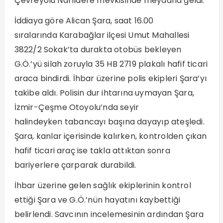
Çevreyolu Narlıdere mevkisinde meydana geldi.
İddiaya göre Alican Şara, saat 16.00
sıralarında Karabağlar ilçesi Umut Mahallesi
3822/2 Sokak’ta durakta otobüs bekleyen
G.Ö.’yü silah zoruyla 35 HB 2719 plakalı hafif ticari
araca bindirdi. İhbar üzerine polis ekipleri Şara’yı
takibe aldı. Polisin dur ihtarına uymayan Şara,
İzmir-Çeşme Otoyolu’nda seyir
halindeyken tabancayı başına dayayıp ateşledi.
Şara, kanlar içerisinde kalırken, kontrolden çıkan
hafif ticari araç ise takla attıktan sonra
bariyerlere çarparak durabildi.
İhbar üzerine gelen sağlık ekiplerinin kontrol
ettiği Şara ve G.Ö.’nün hayatını kaybettiği
belirlendi. Savcının incelemesinin ardından Şara