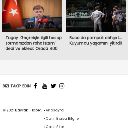
Tugay ‘Geçmişle ilgili hesap
Buca’da pompalı dehşet…
sormanızdan rahatsızım’
Kuyumcu yaşamını yitirdi!
dedi ve ekledi: Orada 400
burada 6 bin memur var!
BİZİ TAKİP EDİN
© 2021 Bayraklı Haber.
Anasayfa
Canlı Borsa Bilgileri
Canlı Skor