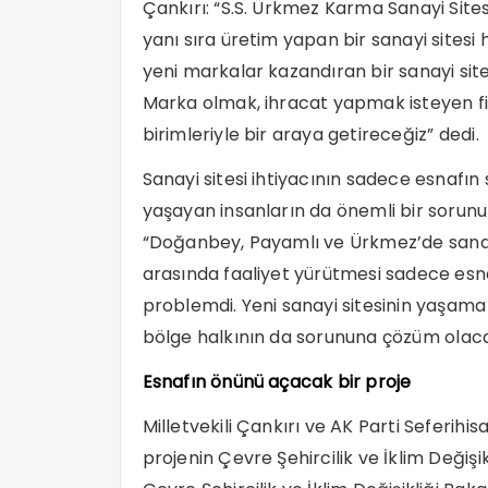
Çankırı: “S.S. Ürkmez Karma Sanayi Sitesi
yanı sıra üretim yapan bir sanayi sitesi 
yeni markalar kazandıran bir sanayi site
Marka olmak, ihracat yapmak isteyen firm
birimleriyle bir araya getireceğiz” dedi.
Sanayi sitesi ihtiyacının sadece esnaf
yaşayan insanların da önemli bir sorunu
“Doğanbey, Payamlı ve Ürkmez’de sanay
arasında faaliyet yürütmesi sadece esnafı
problemdi. Yeni sanayi sitesinin yaşama
bölge halkının da sorununa çözüm olaca
Esnafın önünü açacak bir proje
Milletvekili Çankırı ve AK Parti Seferihi
projenin Çevre Şehircilik ve İklim Değişi