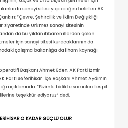
nlığının; küçük ve orta ölçekli işletmeler için
 alanlarda sanayi sitesi yapacağını belirten AK
nkırı: “Çevre, Şehircilik ve İklim Değişikliği
r ziyaretinde Ürkmez sanayi sitesinin
andan da bu yıldan itibaren illerden gelen
tmeler için sanayi sitesi kuracaklarının da
Buradaki çalışma bakanlığa da ilham kaynağı
operatifi Başkanı Ahmet Eden, AK Parti İzmir
K Parti Seferihisar İlçe Başkanı Ahmet Aydın’ın
ı açıklamada: “Bizimle birlikte sorunları tespit
lerine teşekkür ediyoruz” dedi.
FERİHİSAR O KADAR GÜÇLÜ OLUR