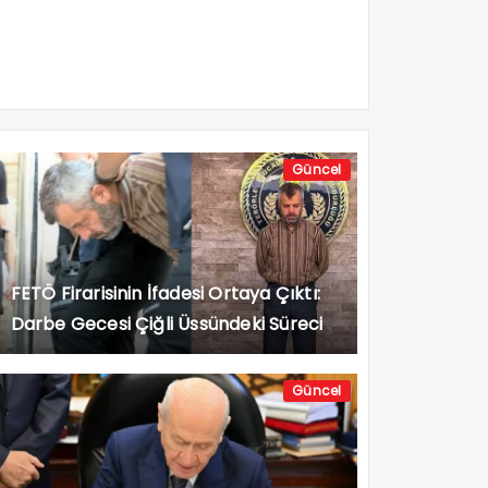
Güncel
FETÖ Firarisinin İfadesi Ortaya Çıktı:
Darbe Gecesi Çiğli Üssündeki Süreci
Anlattı
Güncel