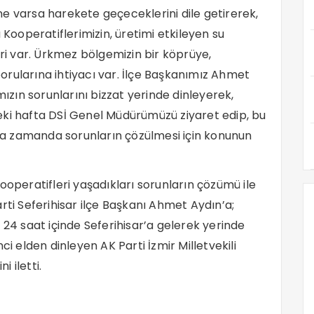
n ne varsa harekete geçeceklerini dile getirerek,
ooperatiflerimizin, üretimi etkileyen su
pleri var. Ürkmez bölgemizin bir köprüye,
rularına ihtiyacı var. İlçe Başkanımız Ahmet
mızın sorunlarını bizzat yerinde dinleyerek,
eki hafta DSİ Genel Müdürümüzü ziyaret edip, bu
kısa zamanda sorunların çözülmesi için konunun
ooperatifleri yaşadıkları sorunların çözümü ile
 Parti Seferihisar ilçe Başkanı Ahmet Aydın’a;
 24 saat içinde Seferihisar’a gelerek yerinde
ci elden dinleyen AK Parti İzmir Milletvekili
 iletti.