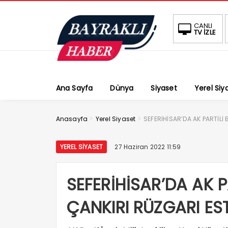
CANLI
TV İZLE
Ana Sayfa
Dünya
Siyaset
Yerel Siy
>
>
Anasayfa
Yerel Siyaset
SEFERİHİSAR’DA AK PARTİLİ
YEREL SIYASET
27 Haziran 2022 11:59
SEFERİHİSAR’DA AK 
ÇANKIRI RÜZGARI EST