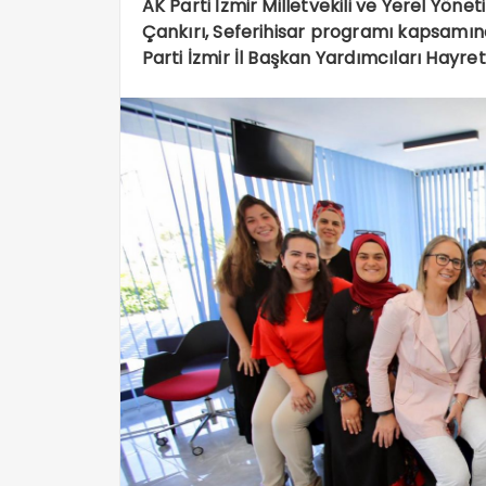
AK Parti İzmir Milletvekili ve Yerel Yö
Çankırı, Seferihisar programı kapsamınd
Parti İzmir İl Başkan Yardımcıları Hayrett