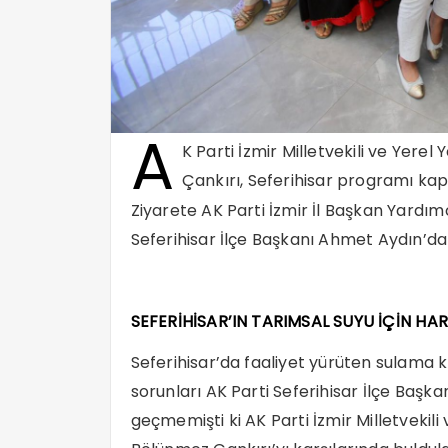
A
K Parti İzmir Milletvekili ve Yer
Çankırı, Seferihisar programı kap
Ziyarete AK Parti İzmir İl Başkan Yardımc
Seferihisar İlçe Başkanı Ahmet Aydın’da 
SEFERİHİSAR’IN TARIMSAL SUYU İÇİN HA
Seferihisar’da faaliyet yürüten sulama koo
sorunları AK Parti Seferihisar İlçe Başk
geçmemişti ki AK Parti İzmir Milletveki