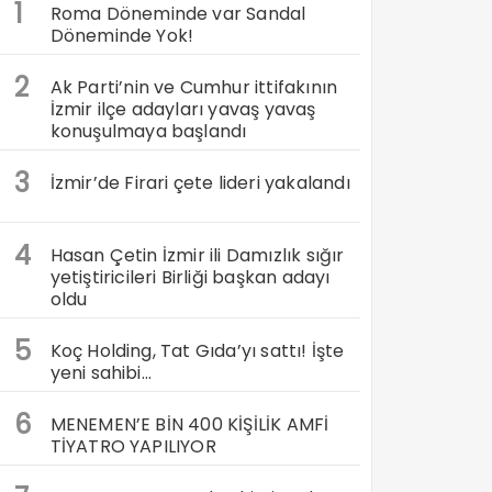
1
Roma Döneminde var Sandal
Döneminde Yok!
2
Ak Parti’nin ve Cumhur ittifakının
İzmir ilçe adayları yavaş yavaş
konuşulmaya başlandı
3
İzmir’de Firari çete lideri yakalandı
4
Hasan Çetin İzmir ili Damızlık sığır
yetiştiricileri Birliği başkan adayı
oldu
5
Koç Holding, Tat Gıda’yı sattı! İşte
yeni sahibi…
6
MENEMEN’E BİN 400 KİŞİLİK AMFİ
TİYATRO YAPILIYOR