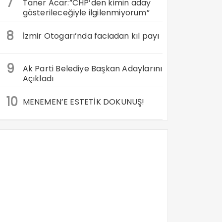
7
Taner Acar:”CHP’den kimin aday
gösterileceğiyle ilgilenmiyorum”
8
İzmir Otogarı’nda faciadan kıl payı
9
Ak Parti Belediye Başkan Adaylarını
Açıkladı
10
MENEMEN’E ESTETİK DOKUNUŞ!