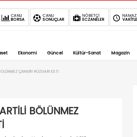
BIST
DOLAR
CANLI
CANLI
NÖBETÇİ
NAMAZ
BORSA
SONUÇLAR
ECZANELER
VAKİTLE
1.688,43
47,6998
-0.13%
%
aset
Ekonomi
Güncel
Kültür-Sanat
Magazin
 BÖLÜNMEZ ÇANKIRI RÜZGARI ESTİ
PARTİLİ BÖLÜNMEZ
İ