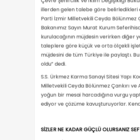
Çevre Şehircilik ve İklim Değişikliği Baka
illerden gelen talebe göre belirledikleri
Parti İzmir Milletvekili Ceyda Bölünmez Ça
Bakanımız Sayın Murat Kurum Seferihisa
kurulacağının müjdesin verirken diğer y
taleplere göre küçük ve orta ölçekli işle
müjdesini de tüm Türkiye ile paylaştı. 
oldu” dedi.
S.S. Ürkmez Karma Sanayi Sitesi Yapı Ko
Milletvekili Ceyda Bölünmez Çankırı ve A
yoğun bir mesai harcadığına vurgu yaptığ
ediyor ve çözüme kavuşturuyorlar. Kendi
SİZLER NE KADAR GÜÇLÜ OLURSANIZ SE