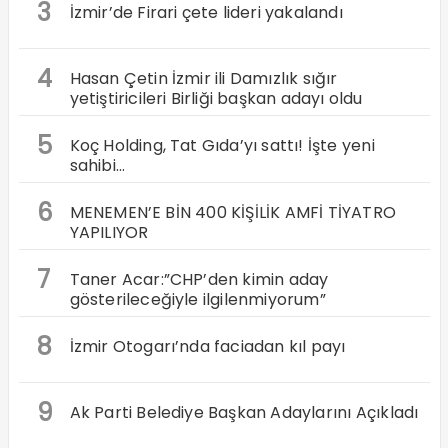
3
İzmir’de Firari çete lideri yakalandı
4
Hasan Çetin İzmir ili Damızlık sığır
yetiştiricileri Birliği başkan adayı oldu
5
Koç Holding, Tat Gıda’yı sattı! İşte yeni
sahibi…
6
MENEMEN’E BİN 400 KİŞİLİK AMFİ TİYATRO
YAPILIYOR
7
Taner Acar:”CHP’den kimin aday
gösterileceğiyle ilgilenmiyorum”
8
İzmir Otogarı’nda faciadan kıl payı
9
Ak Parti Belediye Başkan Adaylarını Açıkladı