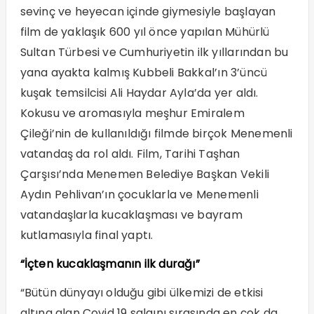
sevinç ve heyecan içinde giymesiyle başlayan
film de yaklaşık 600 yıl önce yapılan Mühürlü
Sultan Türbesi ve Cumhuriyetin ilk yıllarından bu
yana ayakta kalmış Kubbeli Bakkal’ın 3’üncü
kuşak temsilcisi Ali Haydar Ayla’da yer aldı.
Kokusu ve aromasıyla meşhur Emiralem
Çileği’nin de kullanıldığı filmde birçok Menemenli
vatandaş da rol aldı. Film, Tarihi Taşhan
Çarşısı’nda Menemen Belediye Başkan Vekili
Aydın Pehlivan’ın çocuklarla ve Menemenli
vatandaşlarla kucaklaşması ve bayram
kutlamasıyla final yaptı.
“İçten kucaklaşmanın ilk durağı”
“Bütün dünyayı olduğu gibi ülkemizi de etkisi
altına alan Covid 19 salgını sırasında en çok da