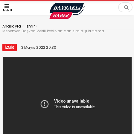
MENÜ
>
>
Anasayfa
İzmir
Menemen Başkan Vekili Pehlivan’dan sıra dışı kutlama
İZMIR
3 Mayıs 2022 20:30