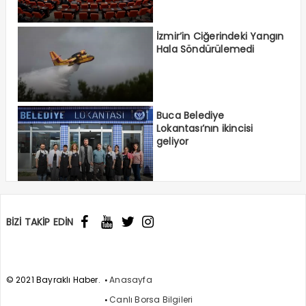
İzmir’in Ciğerindeki Yangın
Hala Söndürülemedi
Buca Belediye
Lokantası’nın ikincisi
geliyor
BİZİ TAKİP EDİN
© 2021 Bayraklı Haber.
Anasayfa
Canlı Borsa Bilgileri