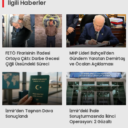
İlgili Haberler
FETÖ Firarisinin İfadesi
MHP Lideri Bahçeli’den
Ortaya Çıktı: Darbe Gecesi
Gündem Yaratan Demirtaş
Çiğli Üssündeki Süreci
ve Öcalan Açıklaması
Anlattı
İzmir’den Taşınan Dava
İzmir’deki İhale
Sonuçlandı
Soruşturmasında İkinci
Operasyon: 2 Gözaltı