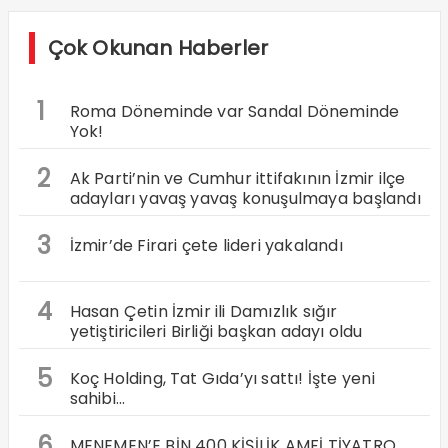
Çok Okunan Haberler
1
Roma Döneminde var Sandal Döneminde
Yok!
2
Ak Parti’nin ve Cumhur ittifakının İzmir ilçe
adayları yavaş yavaş konuşulmaya başlandı
3
İzmir’de Firari çete lideri yakalandı
4
Hasan Çetin İzmir ili Damızlık sığır
yetiştiricileri Birliği başkan adayı oldu
5
Koç Holding, Tat Gıda’yı sattı! İşte yeni
sahibi…
6
MENEMEN’E BİN 400 KİŞİLİK AMFİ TİYATRO