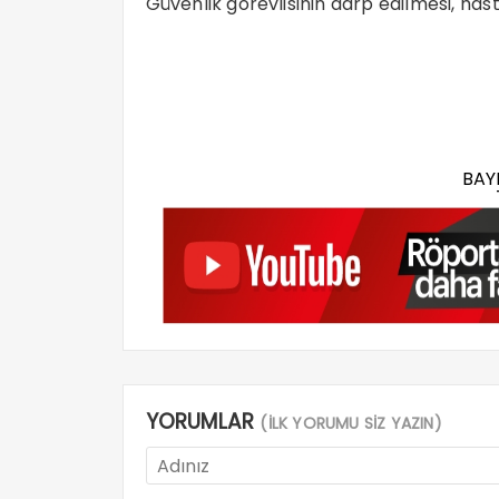
Güvenlik görevlisinin darp edilmesi, ha
BAY
YORUMLAR
(İLK YORUMU SİZ YAZIN)