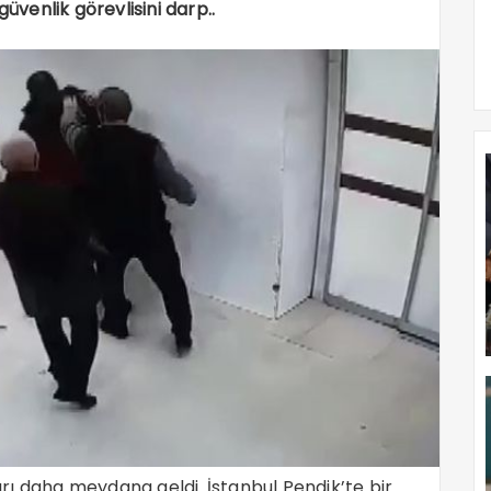
üvenlik görevlisini darp..
dırı daha meydana geldi. İstanbul Pendik’te bir