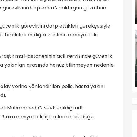
k görevlisini darp eden 2 saldırgan gözaltına
güvenlik görevlisini darp ettikleri gerekçesiyle
st bırakılırken diğer zanlının emniyetteki
raştırma Hastanesinin acil servisinde güvenlik
sta yakınları arasında henüz bilinmeyen nedenle
lay yerine yönlendirilen polis, hasta yakını
dı.
li Muhammed G. sevk edildiği adli
B’nin emniyetteki işlemlerinin sürdüğü