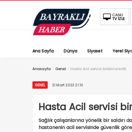
CANLI
TV İZLE
Ana Sayfa
Dünya
Siyaset
Yerel Siy
>
>
Anasayfa
Genel
Hasta Acil servisi birbirine kattı
GENEL
21 Mart 2023 21:10
Hasta Acil servisi bir
Sağlık çalışanlarına yönelik bir saldırı 
hastanenin acil servisinde güvenlik göre