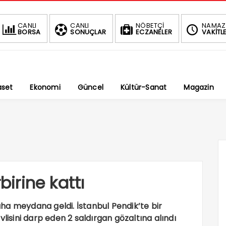
BIST
DOLAR
CANLI
CANLI
NÖBETÇİ
NAMAZ
BORSA
SONUÇLAR
ECZANELER
VAKİTLE
1.696,53
47,5641
-1.02%
%
aset
Ekonomi
Güncel
Kültür-Sanat
Magazin
birine kattı
daha meydana geldi. İstanbul Pendik’te bir
vlisini darp eden 2 saldırgan gözaltına alındı