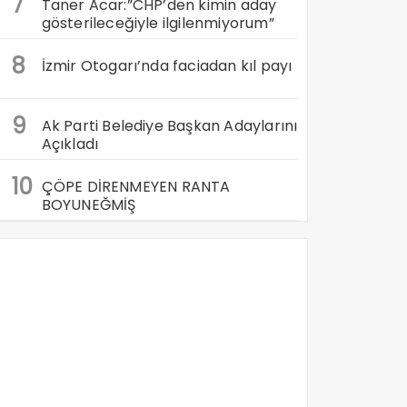
7
Taner Acar:”CHP’den kimin aday
gösterileceğiyle ilgilenmiyorum”
8
İzmir Otogarı’nda faciadan kıl payı
9
Ak Parti Belediye Başkan Adaylarını
Açıkladı
10
ÇÖPE DİRENMEYEN RANTA
BOYUNEĞMİŞ