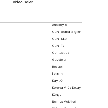
Video Galeri
Anasayfa
Canlı Borsa Bilgileri
Canlı Skor
Canlı Tv
Contact Us
Gazeteler
Hesabım
İletişim
Kayıt Ol
Korona Virüs Detay
Künye
Namaz Vakitleri