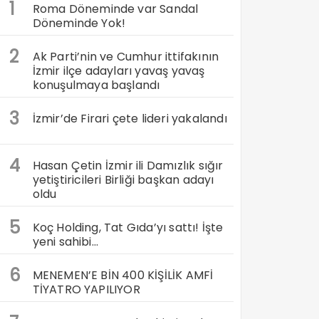
1
Roma Döneminde var Sandal
Döneminde Yok!
2
Ak Parti’nin ve Cumhur ittifakının
İzmir ilçe adayları yavaş yavaş
konuşulmaya başlandı
3
İzmir’de Firari çete lideri yakalandı
4
Hasan Çetin İzmir ili Damızlık sığır
yetiştiricileri Birliği başkan adayı
oldu
5
Koç Holding, Tat Gıda’yı sattı! İşte
yeni sahibi…
6
MENEMEN’E BİN 400 KİŞİLİK AMFİ
TİYATRO YAPILIYOR