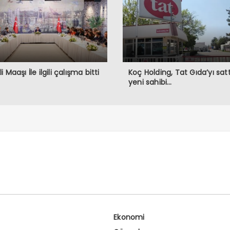
 Maaşı İle ilgili çalışma bitti
Koç Holding, Tat Gıda’yı sattı
yeni sahibi…
Ekonomi