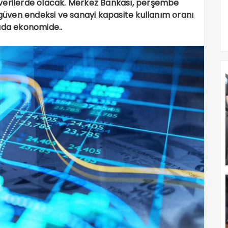
 verilerde olacak. Merkez Bankası, perşembe
 güven endeksi ve sanayi kapasite kullanım oranı
tada ekonomide..