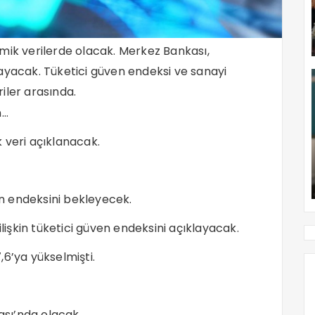
mik verilerde olacak. Merkez Bankası,
ayacak. Tüketici güven endeksi ve sanayi
iler arasında.
n…
 veri açıklanacak.
n endeksini bekleyecek.
ilişkin tüketici güven endeksini açıklayacak.
6’ya yükselmişti.
sı’nda olacak.