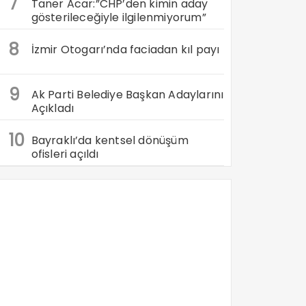
7
Taner Acar:”CHP’den kimin aday
gösterileceğiyle ilgilenmiyorum”
8
İzmir Otogarı’nda faciadan kıl payı
9
Ak Parti Belediye Başkan Adaylarını
Açıkladı
10
Bayraklı’da kentsel dönüşüm
ofisleri açıldı