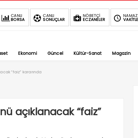
BIST
DOLAR
CANLI
CANLI
NÖBETÇİ
NAMAZ
BORSA
SONUÇLAR
ECZANELER
VAKİTLE
1.690,38
47,7009
-0.02%
%
aset
Ekonomi
Güncel
Kültür-Sanat
Magazin
acak “faiz” kararında
ü açıklanacak “faiz”