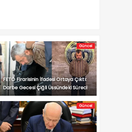
Güncel
FETÖ Firarisinin İfadesi Ortaya Çıktı:
Darbe Gecesi Çiğli Üssündeki Süreci
Anlattı
Güncel