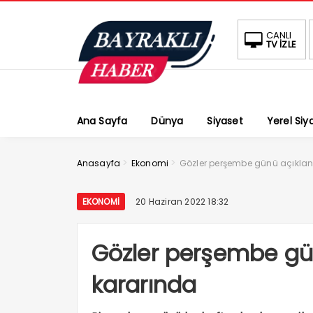
CANLI
TV İZLE
Ana Sayfa
Dünya
Siyaset
Yerel Siy
>
>
Anasayfa
Ekonomi
Gözler perşembe günü açıklan
EKONOMI
20 Haziran 2022 18:32
Gözler perşembe gün
kararında