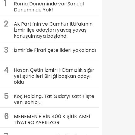
1
Roma Döneminde var Sandal
Döneminde Yok!
2
Ak Parti’nin ve Cumhur ittifakının
İzmir ilçe adayları yavaş yavaş
konuşulmaya başlandı
3
İzmir’de Firari çete lideri yakalandı
4
Hasan Çetin İzmir ili Damızlık sığır
yetiştiricileri Birliği başkan adayı
oldu
5
Koç Holding, Tat Gıda’yı sattı! İşte
yeni sahibi…
6
MENEMEN’E BİN 400 KİŞİLİK AMFİ
TİYATRO YAPILIYOR