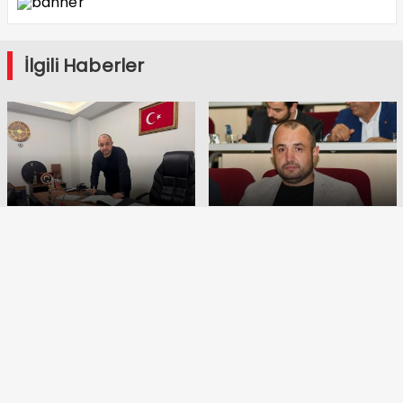
İlgili Haberler
ÇÖPE DİRENMEYEN RANTA
Çiğli Potansiyeli Harekete
BOYUNEĞMİŞ
Geçirilmeli
Buca Belediyesi Meclis
Buca Belediye Lokantası’nın