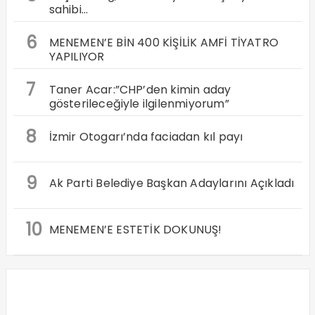
sahibi…
6
MENEMEN’E BİN 400 KİŞİLİK AMFİ TİYATRO
YAPILIYOR
7
Taner Acar:”CHP’den kimin aday
gösterileceğiyle ilgilenmiyorum”
8
İzmir Otogarı’nda faciadan kıl payı
9
Ak Parti Belediye Başkan Adaylarını Açıkladı
10
MENEMEN’E ESTETİK DOKUNUŞ!