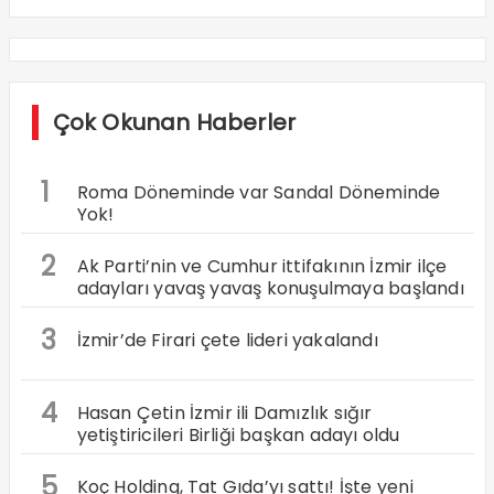
Çok Okunan Haberler
1
Roma Döneminde var Sandal Döneminde
Yok!
2
Ak Parti’nin ve Cumhur ittifakının İzmir ilçe
adayları yavaş yavaş konuşulmaya başlandı
3
İzmir’de Firari çete lideri yakalandı
4
Hasan Çetin İzmir ili Damızlık sığır
yetiştiricileri Birliği başkan adayı oldu
5
Koç Holding, Tat Gıda’yı sattı! İşte yeni