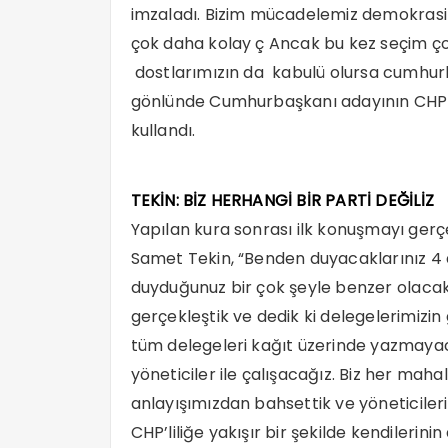
imzaladı. Bizim mücadelemiz demokrasi 
çok daha kolay ç Ancak bu kez seçim çok 
dostlarımızın da kabulü olursa cumhurba
gönlünde Cumhurbaşkanı adayının CHP Li
kullandı.
TEKİN: BİZ HERHANGİ BİR PARTİ DEĞİLİZ
Yapılan kura sonrası ilk konuşmayı gerç
Samet Tekin, “Benden duyacaklarınız 4 
duyduğunuz bir çok şeyle benzer olacak. 
gerçekleştik ve dedik ki delegelerimizin 
tüm delegeleri kağıt üzerinde yazmayaca
yöneticiler ile çalışacağız. Biz her maha
anlayışımızdan bahsettik ve yöneticileri
CHP’liliğe yakışır bir şekilde kendilerin