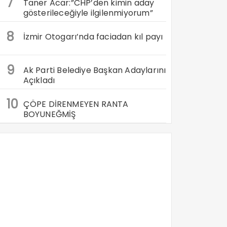
7
Taner Acar:”CHP’den kimin aday
gösterileceğiyle ilgilenmiyorum”
8
İzmir Otogarı’nda faciadan kıl payı
9
Ak Parti Belediye Başkan Adaylarını
Açıkladı
10
ÇÖPE DİRENMEYEN RANTA
BOYUNEĞMİŞ