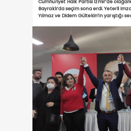
Cumhuriyet Halk Partisi İzmir’de olağanü
Bayraklı’da seçim sona erdi. Yeterli i
Yılmaz ve Didem Gültekin’in yarıştığı seç