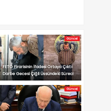
Güncel
FETÖ Firarisinin İfadesi Ortaya Çıktı:
Darbe Gecesi Çiğli Üssündeki Süreci
Anlattı
Güncel