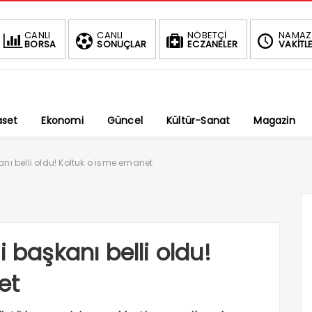
BIST
DOLAR
CANLI
CANLI
NÖBETÇİ
NAMAZ
BORSA
SONUÇLAR
ECZANELER
VAKİTLE
1.690,16
47,6787
-0.03%
%
aset
Ekonomi
Güncel
Kültür-Sanat
Magazin
anı belli oldu! Koltuk o isme emanet
i başkanı belli oldu!
et