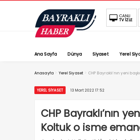
CANLI
TV İZLE
Ana Sayfa
Dünya
Siyaset
Yerel Siy
>
>
Anasayfa
Yerel Siyaset
CHP Bayraklı’nın yeni başk
YEREL SIYASET
13 Mart 2022 17:52
CHP Bayraklı’nın yen
Koltuk o isme eman