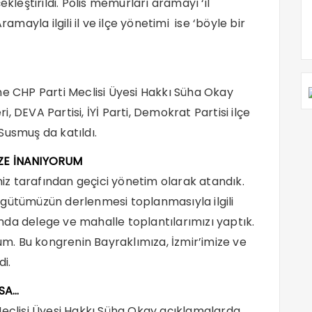
eştirildi. Polis memurları aramayı ‘il
amayla ilgili il ve ilçe yönetimi ise ‘böyle bir
ne CHP Parti Meclisi Üyesi Hakkı Süha Okay
ri, DEVA Partisi, İYİ Parti, Demokrat Partisi ilçe
Susmuş da katıldı.
İZE İNANIYORUM
imiz tarafından geçici yönetim olarak atandık.
rgütümüzün derlenmesi toplanmasıyla ilgili
da delege ve mahalle toplantılarımızı yaptık.
rum. Bu kongrenin Bayraklımıza, İzmir’imize ve
di.
SA…
Meclisi Üyesi Hakkı Süha Okay açıklamalarda