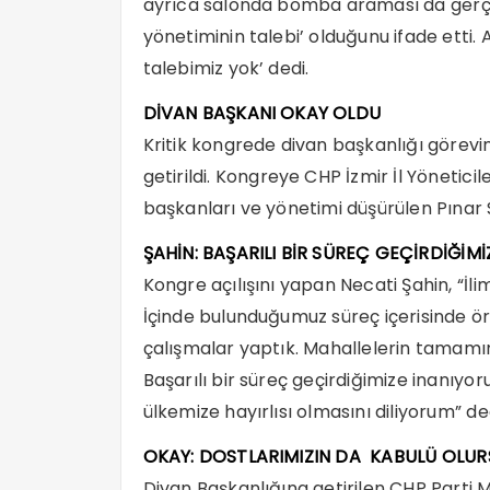
ayrıca salonda bomba araması da gerçekl
yönetiminin talebi’ olduğunu ifade etti. Ar
talebimiz yok’ dedi.
DİVAN BAŞKANI OKAY OLDU
Kritik kongrede divan başkanlığı görevi
getirildi. Kongreye CHP İzmir İl Yöneticile
başkanları ve yönetimi düşürülen Pınar 
ŞAHİN: BAŞARILI BİR SÜREÇ GEÇİRDİĞİM
Kongre açılışını yapan Necati Şahin, “İl
İçinde bulunduğumuz süreç içerisinde ö
çalışmalar yaptık. Mahallelerin tamamın
Başarılı bir süreç geçirdiğimize inanıyo
ülkemize hayırlısı olmasını diliyorum” de
OKAY: DOSTLARIMIZIN DA KABULÜ OLUR
Divan Başkanlığına getirilen CHP Parti 