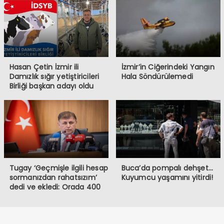
Hasan Çetin İzmir ili
İzmir’in Ciğerindeki Yangın
Damızlık sığır yetiştiricileri
Hala Söndürülemedi
Birliği başkan adayı oldu
Tugay ‘Geçmişle ilgili hesap
Buca’da pompalı dehşet…
sormanızdan rahatsızım’
Kuyumcu yaşamını yitirdi!
dedi ve ekledi: Orada 400
burada 6 bin memur var!