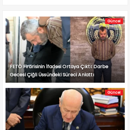
Güncel
FETÖ Firarisinin İfadesi Ortaya Çıktı: Darbe
Gecesi Çiğli Üssündeki Süreci Anlattı
Güncel