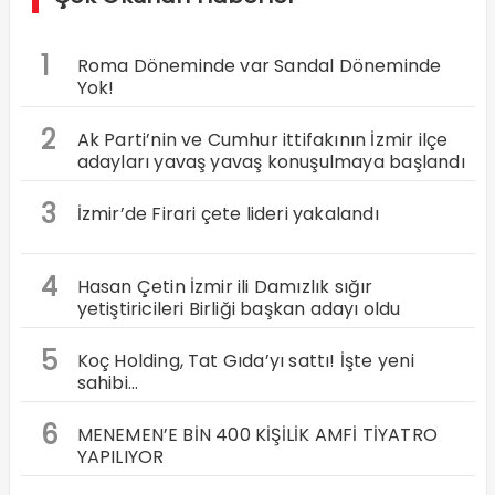
1
Roma Döneminde var Sandal Döneminde
Yok!
2
Ak Parti’nin ve Cumhur ittifakının İzmir ilçe
adayları yavaş yavaş konuşulmaya başlandı
3
İzmir’de Firari çete lideri yakalandı
4
Hasan Çetin İzmir ili Damızlık sığır
yetiştiricileri Birliği başkan adayı oldu
5
Koç Holding, Tat Gıda’yı sattı! İşte yeni
sahibi…
6
MENEMEN’E BİN 400 KİŞİLİK AMFİ TİYATRO
YAPILIYOR