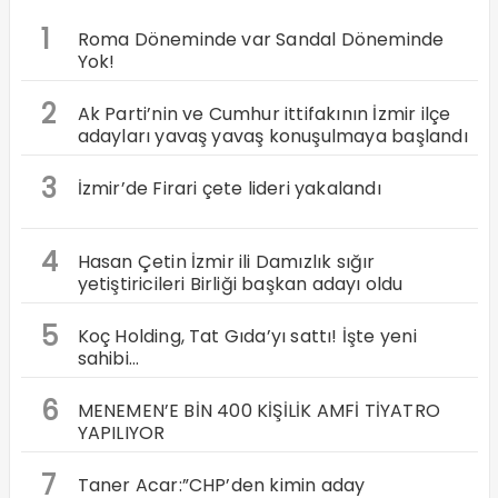
1
Roma Döneminde var Sandal Döneminde
Yok!
2
Ak Parti’nin ve Cumhur ittifakının İzmir ilçe
adayları yavaş yavaş konuşulmaya başlandı
3
İzmir’de Firari çete lideri yakalandı
4
Hasan Çetin İzmir ili Damızlık sığır
yetiştiricileri Birliği başkan adayı oldu
5
Koç Holding, Tat Gıda’yı sattı! İşte yeni
sahibi…
6
MENEMEN’E BİN 400 KİŞİLİK AMFİ TİYATRO
YAPILIYOR
7
Taner Acar:”CHP’den kimin aday