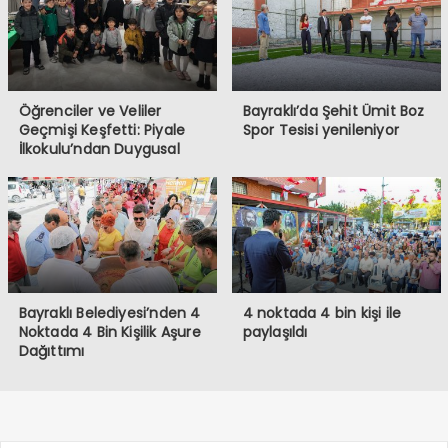
Öğrenciler ve Veliler
Bayraklı’da Şehit Ümit Boz
Geçmişi Keşfetti: Piyale
Spor Tesisi yenileniyor
İlkokulu’ndan Duygusal
Sergi
Bayraklı Belediyesi’nden 4
4 noktada 4 bin kişi ile
Noktada 4 Bin Kişilik Aşure
paylaşıldı
Dağıttımı