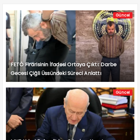
Güncel
FETÖ Firarisinin İfadesi Ortaya Çıktı: Darbe
Gecesi Çiğli Üssündeki Süreci Anlattı
Güncel