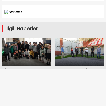
İlgili Haberler
Öğrenciler ve Veliler
Bayraklı’da Şehit Ümit Boz
Geçmişi Keşfetti: Piyale
Spor Tesisi yenileniyor
İlkokulu’ndan Duygusal
Sergi