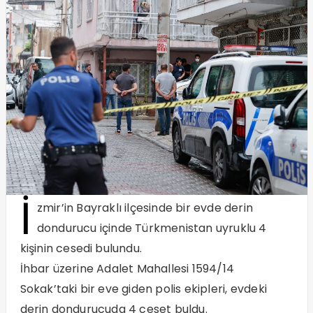
İ
zmir’in Bayraklı ilçesinde bir evde derin
dondurucu içinde Türkmenistan uyruklu 4
kişinin cesedi bulundu.
İhbar üzerine Adalet Mahallesi 1594/14
Sokak’taki bir eve giden polis ekipleri, evdeki
derin dondurucuda 4 ceset buldu.