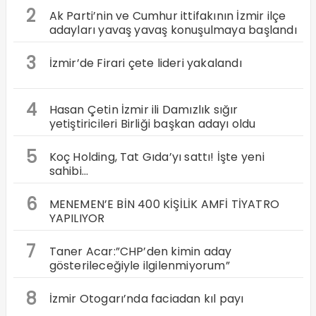
2
Ak Parti’nin ve Cumhur ittifakının İzmir ilçe
adayları yavaş yavaş konuşulmaya başlandı
3
İzmir’de Firari çete lideri yakalandı
4
Hasan Çetin İzmir ili Damızlık sığır
yetiştiricileri Birliği başkan adayı oldu
5
Koç Holding, Tat Gıda’yı sattı! İşte yeni
sahibi…
6
MENEMEN’E BİN 400 KİŞİLİK AMFİ TİYATRO
YAPILIYOR
7
Taner Acar:”CHP’den kimin aday
gösterileceğiyle ilgilenmiyorum”
8
İzmir Otogarı’nda faciadan kıl payı