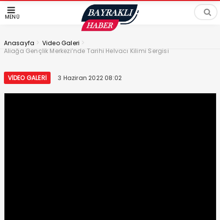
MENÜ
>
>
Anasayfa
Video Galeri
Aliağa Gençlik Merkezi’nde Tarihi Helvacı Kilimi Sergisi
VIDEO GALERI
3 Haziran 2022 08:02