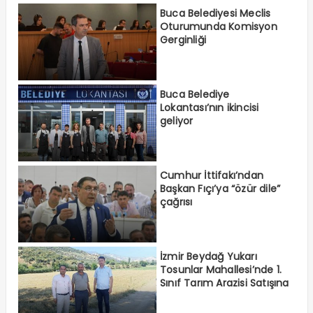
Buca Belediyesi Meclis
Oturumunda Komisyon
Gerginliği
Buca Belediye
Lokantası’nın ikincisi
geliyor
Cumhur İttifakı’ndan
Başkan Fıçı’ya “özür dile”
çağrısı
İzmir Beydağ Yukarı
Tosunlar Mahallesi’nde 1.
Sınıf Tarım Arazisi Satışına
Karşı Hareketlenme