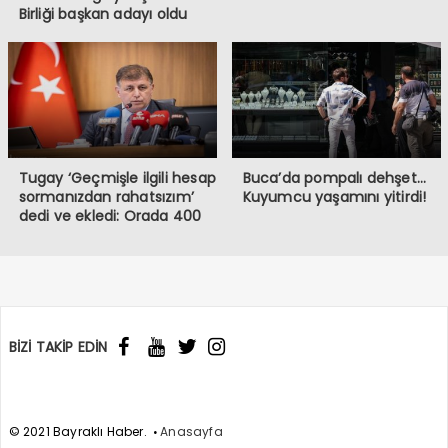
Birliği başkan adayı oldu
Tugay ‘Geçmişle ilgili hesap
Buca’da pompalı dehşet…
sormanızdan rahatsızım’
Kuyumcu yaşamını yitirdi!
dedi ve ekledi: Orada 400
burada 6 bin memur var!
BİZİ TAKİP EDİN
© 2021 Bayraklı Haber.
Anasayfa