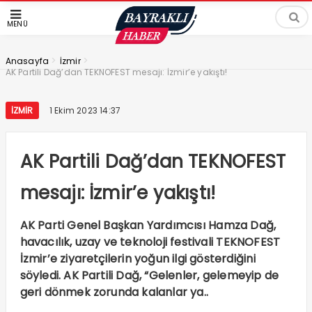
MENÜ
>
>
Anasayfa
İzmir
AK Partili Dağ’dan TEKNOFEST mesajı: İzmir’e yakıştı!
İZMIR
1 Ekim 2023 14:37
AK Partili Dağ’dan TEKNOFEST
mesajı: İzmir’e yakıştı!
AK Parti Genel Başkan Yardımcısı Hamza Dağ,
havacılık, uzay ve teknoloji festivali TEKNOFEST
İzmir’e ziyaretçilerin yoğun ilgi gösterdiğini
söyledi. AK Partili Dağ, “Gelenler, gelemeyip de
geri dönmek zorunda kalanlar ya..