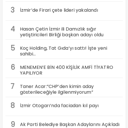
3
İzmir’de Firari çete lideri yakalandı
4
Hasan Çetin İzmir ili Damızlık sığır
yetiştiricileri Birliği başkan adayı oldu
5
Koç Holding, Tat Gıda’yı sattı! İşte yeni
sahibi…
6
MENEMEN’E BİN 400 KİŞİLİK AMFİ TİYATRO
YAPILIYOR
7
Taner Acar:”CHP’den kimin aday
gösterileceğiyle ilgilenmiyorum”
8
İzmir Otogarı’nda faciadan kıl payı
9
Ak Parti Belediye Başkan Adaylarını Açıkladı