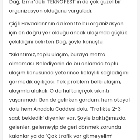
Dağ, İzmir’deki TEKNOFEST’in de çok güzel bir
organizasyon olduğunu vurguladı.
Çiğli Havaalanı’nın da kentte bu organizasyon
için en doğru yer olduğu ancak ulaşımda güçlük
çekildiğini belirten Dağ, şöyle konuştu:
“Sıkıntımız, toplu ulaşım, buraya metro
olmaması. Belediyenin de bu anlamda toplu
ulaşım konusunda yeterince kolaylık sağladığını
görmedik açıkçası. Tek problem belki ulaşım,
ulaşımla alakalı. O da hafta içi çok sıkıntı
yaşanmadı. Ben de gelirken gördüm, hem otoyol
dolu hem Anadolu Caddesi dolu. ‘Trafikte 2-3
saat bekledik’ diyenler var. Şöyle baktığımızda,
gelenler, gelemeyip de geri dönmek zorunda
kalanlar ya da ‘Çok trafik var gitmeyelim’