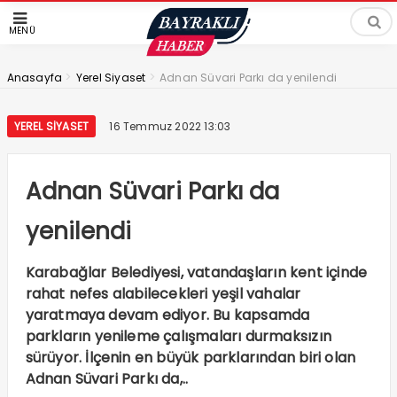
MENÜ
>
>
Anasayfa
Yerel Siyaset
Adnan Süvari Parkı da yenilendi
YEREL SIYASET
16 Temmuz 2022 13:03
Adnan Süvari Parkı da
yenilendi
Karabağlar Belediyesi, vatandaşların kent içinde
rahat nefes alabilecekleri yeşil vahalar
yaratmaya devam ediyor. Bu kapsamda
parkların yenileme çalışmaları durmaksızın
sürüyor. İlçenin en büyük parklarından biri olan
Adnan Süvari Parkı da,..