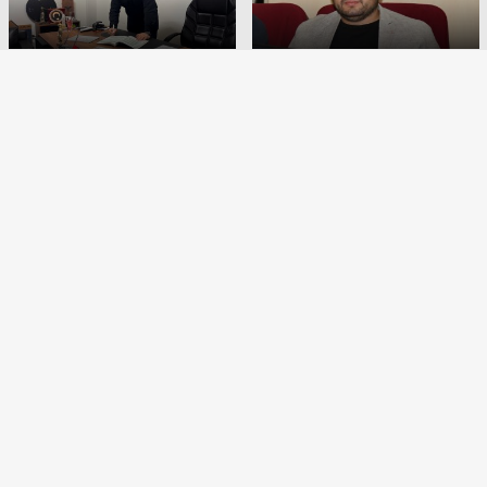
ÇÖPE DİRENMEYEN RANTA
Çiğli Potansiyeli Harekete
BOYUNEĞMİŞ
Geçirilmeli
Buca Belediyesi Meclis
Buca Belediye Lokantası’nın
Oturumunda Komisyon
ikincisi geliyor
Gerginliği
BİZİ TAKİP EDİN