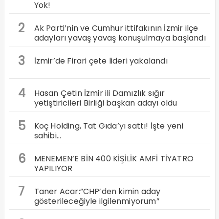
Yok!
2
Ak Parti’nin ve Cumhur ittifakının İzmir ilçe
adayları yavaş yavaş konuşulmaya başlandı
3
İzmir’de Firari çete lideri yakalandı
4
Hasan Çetin İzmir ili Damızlık sığır
yetiştiricileri Birliği başkan adayı oldu
5
Koç Holding, Tat Gıda’yı sattı! İşte yeni
sahibi…
6
MENEMEN’E BİN 400 KİŞİLİK AMFİ TİYATRO
YAPILIYOR
7
Taner Acar:”CHP’den kimin aday
gösterileceğiyle ilgilenmiyorum”