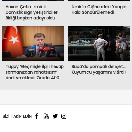
Hasan Çetin İzmir ili
İzmir’in Ciğerindeki Yangın
Damızlık sığır yetiştiricileri
Hala Söndürülemedi
Birliği başkan adayı oldu
Tugay ‘Geçmişle ilgili hesap
Buca’da pompalı dehşet…
sormanızdan rahatsızım’
Kuyumcu yaşamını yitirdi!
dedi ve ekledi: Orada 400
burada 6 bin memur var!
BİZİ TAKİP EDİN