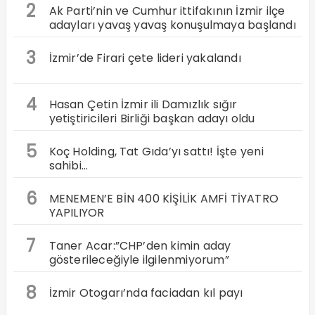
2
Ak Parti’nin ve Cumhur ittifakının İzmir ilçe
adayları yavaş yavaş konuşulmaya başlandı
3
İzmir’de Firari çete lideri yakalandı
4
Hasan Çetin İzmir ili Damızlık sığır
yetiştiricileri Birliği başkan adayı oldu
5
Koç Holding, Tat Gıda’yı sattı! İşte yeni
sahibi…
6
MENEMEN’E BİN 400 KİŞİLİK AMFİ TİYATRO
YAPILIYOR
7
Taner Acar:”CHP’den kimin aday
gösterileceğiyle ilgilenmiyorum”
8
İzmir Otogarı’nda faciadan kıl payı