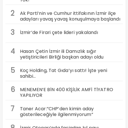
2
Ak Parti’nin ve Cumhur ittifakının İzmir ilçe
adayları yavaş yavaş konuşulmaya başlandı
3
İzmir’de Firari çete lideri yakalandı
4
Hasan Çetin İzmir ili Damızlık sığır
yetiştiricileri Birliği başkan adayı oldu
5
Koç Holding, Tat Gıda’yı sattı! İşte yeni
sahibi…
6
MENEMEN’E BİN 400 KİŞİLİK AMFİ TİYATRO
YAPILIYOR
7
Taner Acar:”CHP’den kimin aday
gösterileceğiyle ilgilenmiyorum”
8
İzmir Otogarı’nda faciadan kıl payı