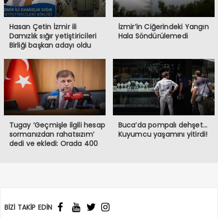
Hasan Çetin İzmir ili
İzmir’in Ciğerindeki Yangın
Damızlık sığır yetiştiricileri
Hala Söndürülemedi
Birliği başkan adayı oldu
Tugay ‘Geçmişle ilgili hesap
Buca’da pompalı dehşet…
sormanızdan rahatsızım’
Kuyumcu yaşamını yitirdi!
dedi ve ekledi: Orada 400
burada 6 bin memur var!
BİZİ TAKİP EDİN