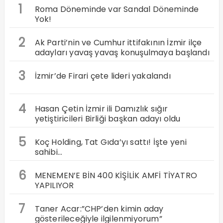
1
Roma Döneminde var Sandal Döneminde
Yok!
2
Ak Parti’nin ve Cumhur ittifakının İzmir ilçe
adayları yavaş yavaş konuşulmaya başlandı
3
İzmir’de Firari çete lideri yakalandı
4
Hasan Çetin İzmir ili Damızlık sığır
yetiştiricileri Birliği başkan adayı oldu
5
Koç Holding, Tat Gıda’yı sattı! İşte yeni
sahibi…
6
MENEMEN’E BİN 400 KİŞİLİK AMFİ TİYATRO
YAPILIYOR
7
Taner Acar:”CHP’den kimin aday
gösterileceğiyle ilgilenmiyorum”