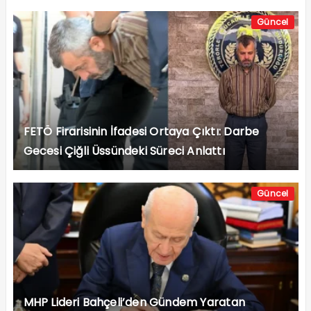
Güncel
FETÖ Firarisinin İfadesi Ortaya Çıktı: Darbe
Gecesi Çiğli Üssündeki Süreci Anlattı
Güncel
MHP Lideri Bahçeli’den Gündem Yaratan