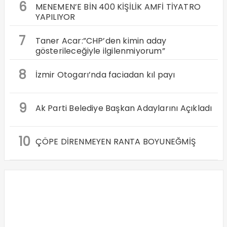
6
MENEMEN’E BİN 400 KİŞİLİK AMFİ TİYATRO
YAPILIYOR
7
Taner Acar:”CHP’den kimin aday
gösterileceğiyle ilgilenmiyorum”
8
İzmir Otogarı’nda faciadan kıl payı
9
Ak Parti Belediye Başkan Adaylarını Açıkladı
10
ÇÖPE DİRENMEYEN RANTA BOYUNEĞMİŞ