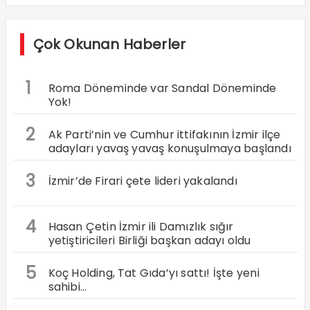
Çok Okunan Haberler
1
Roma Döneminde var Sandal Döneminde
Yok!
2
Ak Parti’nin ve Cumhur ittifakının İzmir ilçe
adayları yavaş yavaş konuşulmaya başlandı
3
İzmir’de Firari çete lideri yakalandı
4
Hasan Çetin İzmir ili Damızlık sığır
yetiştiricileri Birliği başkan adayı oldu
5
Koç Holding, Tat Gıda’yı sattı! İşte yeni
sahibi…