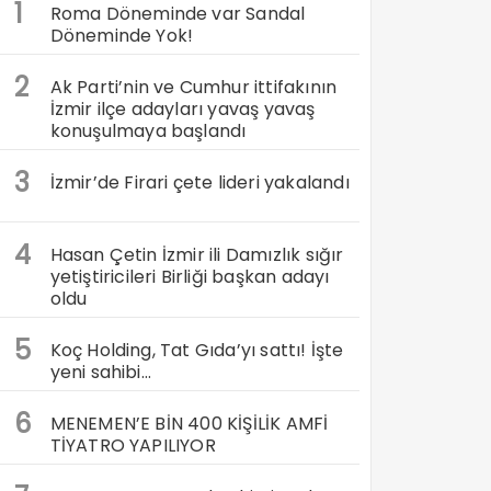
1
Roma Döneminde var Sandal
Döneminde Yok!
2
Ak Parti’nin ve Cumhur ittifakının
İzmir ilçe adayları yavaş yavaş
konuşulmaya başlandı
3
İzmir’de Firari çete lideri yakalandı
4
Hasan Çetin İzmir ili Damızlık sığır
yetiştiricileri Birliği başkan adayı
oldu
5
Koç Holding, Tat Gıda’yı sattı! İşte
yeni sahibi…
6
MENEMEN’E BİN 400 KİŞİLİK AMFİ
TİYATRO YAPILIYOR