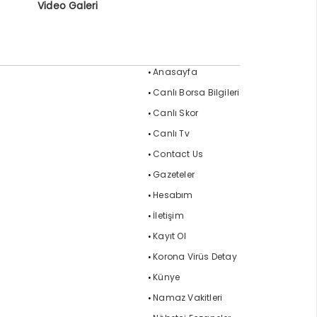
Video Galeri
Anasayfa
Canlı Borsa Bilgileri
Canlı Skor
Canlı Tv
Contact Us
Gazeteler
Hesabım
İletişim
Kayıt Ol
Korona Virüs Detay
Künye
Namaz Vakitleri