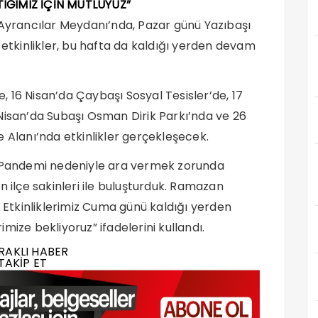
IĞIMIZ İÇİN MUTLUYUZ”
yrancılar Meydanı’nda, Pazar günü Yazıbaşı
 etkinlikler, bu hafta da kaldığı yerden devam
 16 Nisan’da Çaybaşı Sosyal Tesisler’de, 17
Nisan’da Subaşı Osman Dirik Parkı’nda ve 26
e Alanı’nda etkinlikler gerçekleşecek.
 “Pandemi nedeniyle ara vermek zorunda
n ilçe sakinleri ile buluşturduk. Ramazan
. Etkinliklerimiz Cuma günü kaldığı yerden
mize bekliyoruz” ifadelerini kullandı.
RAKLI HABER
TAKİP ET