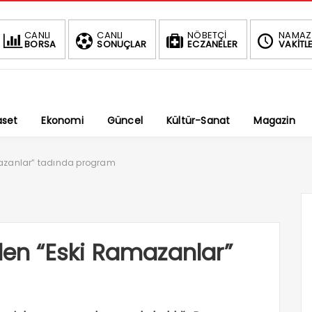
BIST
DOLAR
CANLI
CANLI
NÖBETÇİ
NAMAZ
BORSA
SONUÇLAR
ECZANELER
VAKİTLE
1.690,16
47,6787
-0.03%
%
aset
Ekonomi
Güncel
Kültür-Sanat
Magazin
mazanlar” tadında program
nden “Eski Ramazanlar”