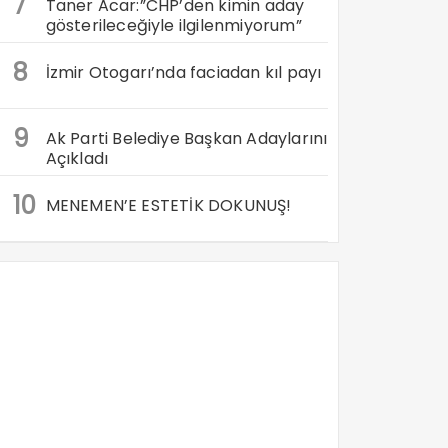
7
Taner Acar:”CHP’den kimin aday
gösterileceğiyle ilgilenmiyorum”
8
İzmir Otogarı’nda faciadan kıl payı
9
Ak Parti Belediye Başkan Adaylarını
Açıkladı
10
MENEMEN’E ESTETİK DOKUNUŞ!