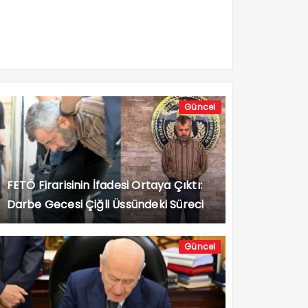
Güncel
FETÖ Firarisinin İfadesi Ortaya Çıktı:
Darbe Gecesi Çiğli Üssündeki Süreci
Anlattı
Güncel