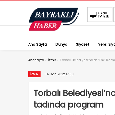
CANLI
TV İZLE
Ana Sayfa
Dünya
Siyaset
Yerel Siy
>
>
Anasayfa
İzmir
Torbalı Belediyesi’nden “Eski Ra
İZMIR
11 Nisan 2022 17:50
Torbalı Belediyesi’
tadında program