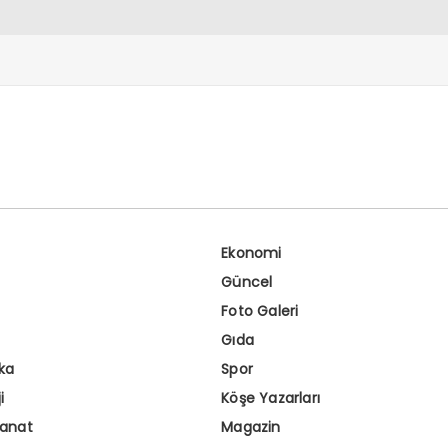
memur var!
Ekonomi
Güncel
Foto Galeri
Gıda
ka
Spor
i
Köşe Yazarları
Sanat
Magazin