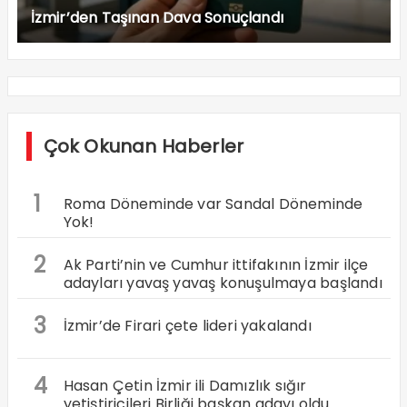
İzmir’den Taşınan Dava Sonuçlandı
Çok Okunan Haberler
1
Roma Döneminde var Sandal Döneminde
Yok!
2
Ak Parti’nin ve Cumhur ittifakının İzmir ilçe
adayları yavaş yavaş konuşulmaya başlandı
3
İzmir’de Firari çete lideri yakalandı
4
Hasan Çetin İzmir ili Damızlık sığır
yetiştiricileri Birliği başkan adayı oldu