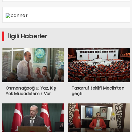
İlgili Haberler
Osmanağaoğlu; Yaz, Kış
Tasarruf teklifi Meclis’ten
Yok Mücadelemiz Var
geçti