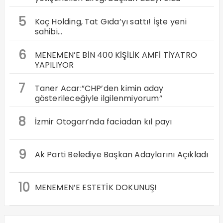
5
Koç Holding, Tat Gıda’yı sattı! İşte yeni
sahibi…
6
MENEMEN’E BİN 400 KİŞİLİK AMFİ TİYATRO
YAPILIYOR
7
Taner Acar:”CHP’den kimin aday
gösterileceğiyle ilgilenmiyorum”
8
İzmir Otogarı’nda faciadan kıl payı
9
Ak Parti Belediye Başkan Adaylarını Açıkladı
10
MENEMEN’E ESTETİK DOKUNUŞ!