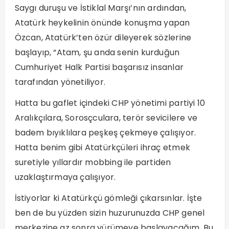
Saygı duruşu ve İstiklal Marşı’nın ardından,
Atatürk heykelinin önünde konuşma yapan
Özcan, Atatürk’ten özür dileyerek sözlerine
başlayıp, “Atam, şu anda senin kurduğun
Cumhuriyet Halk Partisi başarısız insanlar
tarafından yönetiliyor.
Hatta bu gaflet içindeki CHP yönetimi partiyi 10
Aralıkçılara, Sorosçculara, terör sevicilere ve
badem bıyıklılara peşkeş çekmeye çalışıyor.
Hatta benim gibi Atatürkçüleri ihraç etmek
suretiyle yıllardır mobbing ile partiden
uzaklaştırmaya çalışıyor.
İstiyorlar ki Atatürkçü gömleği çıkarsınlar. İşte
ben de bu yüzden sizin huzurunuzda CHP genel
merkezine az sonra yürümeye başlayacağım. Bu