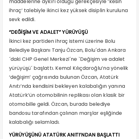
maddelerine aykırı olduğu gerekçesiyle ‘kesin
ihraç’ talebiyle ikinci kez yüksek disiplin kuruluna
sevk edildi.
“DEĞİŞİM VE ADALET” YÜRÜYÜŞÜ
İkinci kez partiden ihraç istemi üzerine Bolu
Belediye Başkanı Tanju Özcan, Bolu´dan Ankara
´daki CHP Genel Merkezi´ne `Değişim ve adalet
yürüyüşü´ başlattı. Kemal Kılıçdaroğlu’na yönelik
‘değişim’ çağrısında bulunan Özcan, Atatürk
Anıtı’nda kendisini bekleyen kalabalığın yanına
Atatürk’ün otomobilinin replikası olan klasik bir
otomobille geldi. Özcan, burada belediye
bandosu tarafından çalınan marşlar eşliğinde
kalabalığı selamladı.
YÜRÜYÜŞÜNÜ ATATÜRK ANITI’NDAN BAŞLATTI