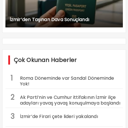
İzmir’den Taşınan Dava Sonuçlandı
Çok Okunan Haberler
1
Roma Döneminde var Sandal Döneminde
Yok!
2
Ak Parti’nin ve Cumhur ittifakının İzmir ilçe
adayları yavaş yavaş konuşulmaya başlandı
3
İzmir’de Firari çete lideri yakalandı