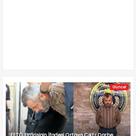
Güncel
FETÖ Firarisinin İfadesi Ortaya Çıktı: Darbe