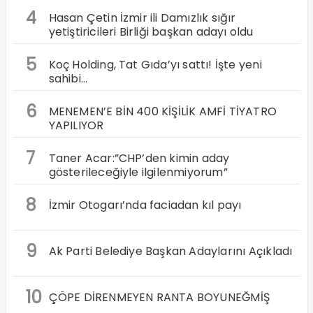
4
Hasan Çetin İzmir ili Damızlık sığır
yetiştiricileri Birliği başkan adayı oldu
5
Koç Holding, Tat Gıda’yı sattı! İşte yeni
sahibi…
6
MENEMEN’E BİN 400 KİŞİLİK AMFİ TİYATRO
YAPILIYOR
7
Taner Acar:”CHP’den kimin aday
gösterileceğiyle ilgilenmiyorum”
8
İzmir Otogarı’nda faciadan kıl payı
9
Ak Parti Belediye Başkan Adaylarını Açıkladı
10
ÇÖPE DİRENMEYEN RANTA BOYUNEĞMİŞ