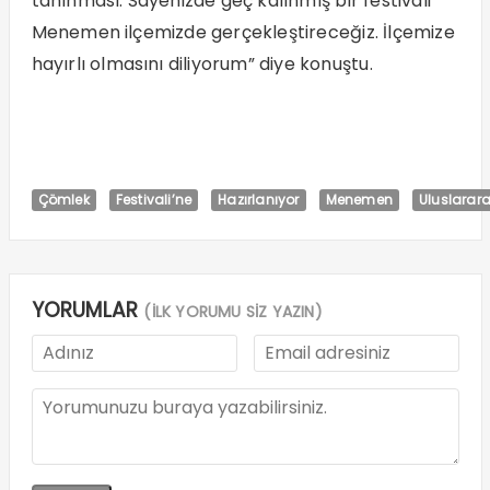
tanınması. Sayenizde geç kalınmış bir festivali
Menemen ilçemizde gerçekleştireceğiz. İlçemize
hayırlı olmasını diliyorum” diye konuştu.
Çömlek
Festivali’ne
Hazırlanıyor
Menemen
Uluslarara
YORUMLAR
(İLK YORUMU SİZ YAZIN)