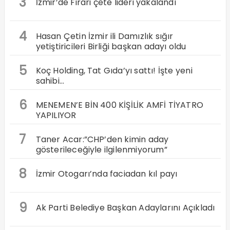
3
İzmir’de Firari çete lideri yakalandı
4
Hasan Çetin İzmir ili Damızlık sığır
yetiştiricileri Birliği başkan adayı oldu
5
Koç Holding, Tat Gıda’yı sattı! İşte yeni
sahibi…
6
MENEMEN’E BİN 400 KİŞİLİK AMFİ TİYATRO
YAPILIYOR
7
Taner Acar:”CHP’den kimin aday
gösterileceğiyle ilgilenmiyorum”
8
İzmir Otogarı’nda faciadan kıl payı
9
Ak Parti Belediye Başkan Adaylarını Açıkladı